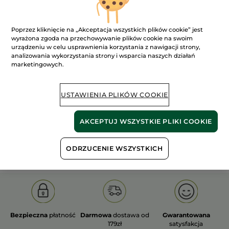
Poprzez kliknięcie na „Akceptacja wszystkich plików cookie” jest
wyrażona zgoda na przechowywanie plików cookie na swoim
urządzeniu w celu usprawnienia korzystania z nawigacji strony,
analizowania wykorzystania strony i wsparcia naszych działań
100%
ekstrakty
60 hektarów
marketingowych.
roślinne
pól organicznych
USTAWIENIA PLIKÓW COOKIE
Pokaż więcej
AKCEPTUJ WSZYSTKIE PLIKI COOKIE
E
HYDRA VÉGÉTAL
HOGGAR
MONOÏ
NATURE
ODRZUCENIE WSZYSTKICH
Bezpieczna
płatność
Darmowa
dostawa od
Gwarantowana
179zł
satysfakcja