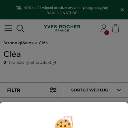
-40% na 2 i więcej produktów z linii pielęgnacyjnej
BAIN DE NATURE
Strona główna
Cléa
Cléa
0
znaleziony(e) produkt(y)
FILTR
SORTUJ WEDŁUG