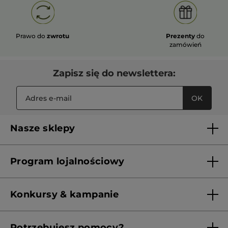
Prawo do
zwrotu
Prezenty
do
zamówień
Zapisz się do newslettera:
OK
Nasze sklepy
Lista sklepów Yves Rocher
Program lojalnościowy
Franczyza
Regulamin programu lojalnościowego
Konkursy & kampanie
Aktualne Warunki Promocji
Potrzebujesz pomocy?