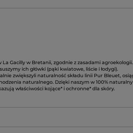
La Gacilly w Bretanii, zgodnie z zasadami agroekologii.
szymy ich główki (pąki kwiatowe, liście i łodygi).
ie zwiększyli naturalność składu linii Pur Bleuet, osią
hodzenia naturalnego. Dzięki naszym w 100% naturaln
azują właściwości kojące* i ochronne* dla skóry.