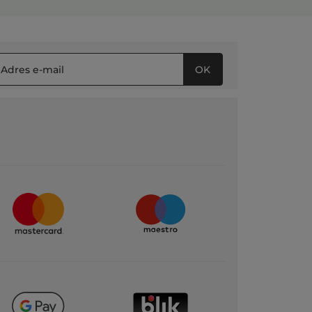
d’argent , de temps. Tournez vous vers un
autre anti-cerne.
PRZETŁUMACZ ZA POMOCĄ GOOGLE
Wiadomość opublikowana przez yves-rocher.fr
OK