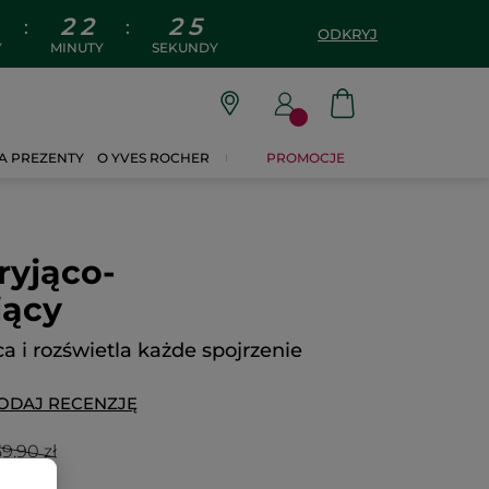
2
2
2
4
:
:
ODKRYJ
Y
MINUTY
SEKUNDY
A PREZENTY
O YVES ROCHER
PROMOCJE
ryjąco-
jący
ca i rozświetla każde spojrzenie
ODAJ RECENZJĘ
59.90 zł
0ml