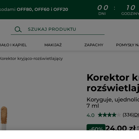
0
0
1
0
:
z kodami
OFF80, OFF60 i OFF20
DNI
GODZIN
IAŁO I KĄPIEL
MAKIJAŻ
ZAPACHY
POMYSŁY N
Korektor kryjąco-rozświetlający
Korektor k
rozświetla
Koryguje, ujednoli
7 ml
(336)
D
4.0
★★★★★
★★★★★
4
na
24.00 zł
-60%
5
gwiazdek.
342.86 zł / 10
Przeczytaj