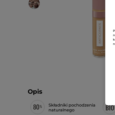
P
n
k
n
Opis
Składniki pochodzenia
naturalnego