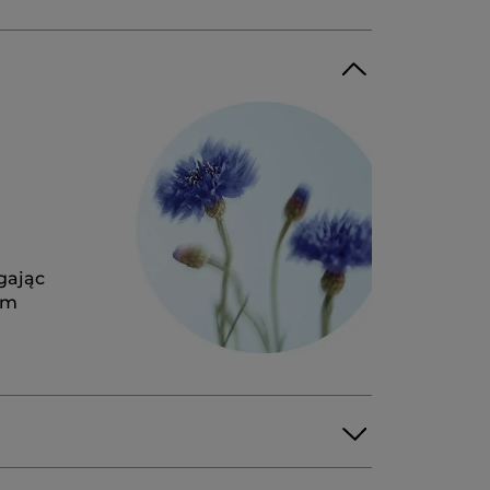
gając
ym