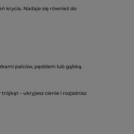
ień krycia. Nadaje się również do
szkami palców, pędzlem lub gąbką.
ójkąt – ukryjesz cienie i rozjaśnisz