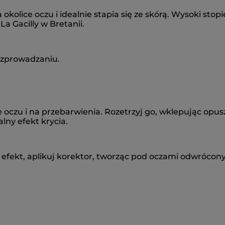
 okolice oczu i idealnie stapia się ze skórą. Wysoki stop
 Gacilly w Bretanii.
rozprowadzaniu.
e oczu i na przebarwienia. Rozetrzyj go, wklepując opu
alny efekt krycia.
efekt, aplikuj korektor, tworząc pod oczami odwrócony tr