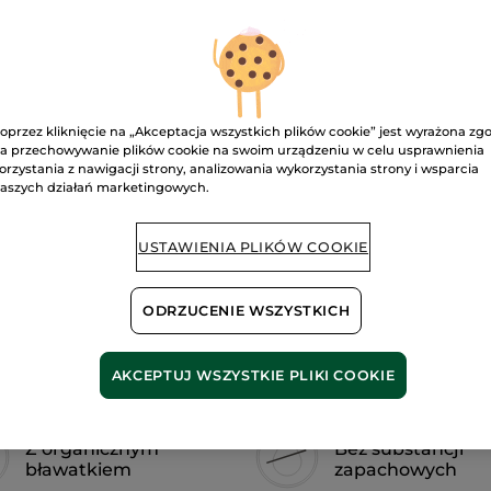
recenzje.
Korektor
kryjąco-
rozświetlający
Doré 275
oprzez kliknięcie na „Akceptacja wszystkich plików cookie” jest wyrażona zg
Pow
a przechowywanie plików cookie na swoim urządzeniu w celu usprawnienia
orzystania z nawigacji strony, analizowania wykorzystania strony i wsparcia
aszych działań marketingowych.
Bezpieczna pł
USTAWIENIA PLIKÓW COOKIE
Satysfakcja al
Darmowa wysyłka
ODRZUCENIE WSZYSTKICH
DOWIEDZ SIĘ W
AKCEPTUJ WSZYSTKIE PLIKI COOKIE
Z organicznym
Bez substancji
bławatkiem
zapachowych