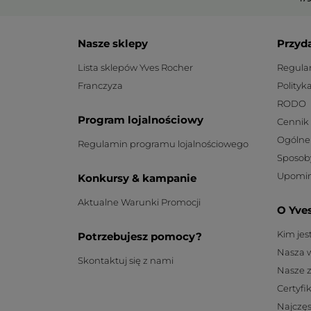
Nasze sklepy
Przyd
Lista sklepów Yves Rocher
Regula
Franczyza
Polityk
RODO
Program lojalnościowy
Cennik
Ogólne
Regulamin programu lojalnościowego
Sposob
Upomin
Konkursy & kampanie
Aktualne Warunki Promocji
O Yve
Kim je
Potrzebujesz pomocy?
Nasza 
Skontaktuj się z nami
Nasze 
Certyfi
Najczęs