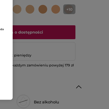
+10
oda
iadom o dostępności
atność
bo zwrot pieniędzy
 przy każdym zamówieniu powyżej 179 zł
IĘCEJ
Bez alkoholu