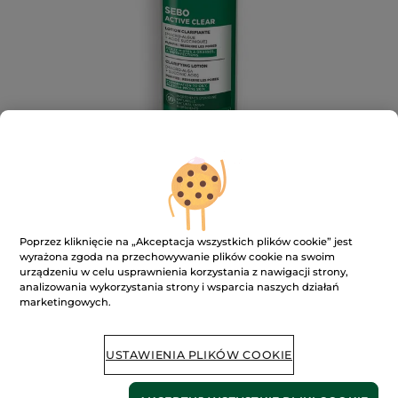
Poprzez kliknięcie na „Akceptacja wszystkich plików cookie” jest
wyrażona zgoda na przechowywanie plików cookie na swoim
Oczyszczający tonik przeciw
urządzeniu w celu usprawnienia korzystania z nawigacji strony,
niedoskonałościom
analizowania wykorzystania strony i wsparcia naszych działań
marketingowych.
★★★★★
★★★★★
DODAJ RECENZJĘ
Brak
ocen
USTAWIENIA PLIKÓW COOKIE
BRAK W MAGAZYNIE