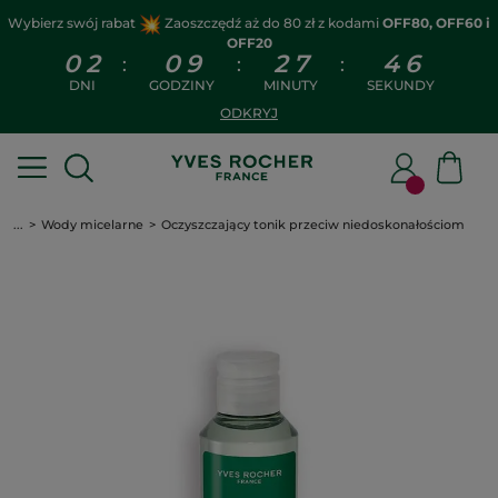
Wybierz swój rabat
Zaoszczędź aż do 80 zł z kodami
OFF80, OFF60 i
OFF20
0
2
0
9
2
7
4
6
:
:
:
DNI
GODZINY
MINUTY
SEKUNDY
ODKRYJ
...
Wody micelarne
Oczyszczający tonik przeciw niedoskonałościom