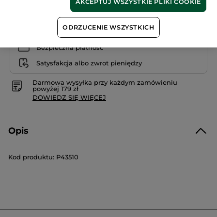
AKCEPTUJ WSZYSTKIE PLIKI COOKIE
ODRZUCENIE WSZYSTKICH
Bezpieczna płatność
Satysfakcja albo zwrot pieniędzy
Darmowa wysyłka przy każdym zamówieniu
powyżej 179 zł
DOWIEDZ SIĘ WIĘCEJ
Opis
Kod produktu: P43510