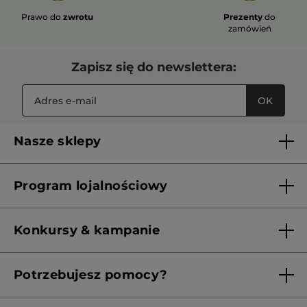
Prawo do
zwrotu
Prezenty
do
zamówień
Zapisz się do newslettera:
OK
Nasze sklepy
Lista sklepów Yves Rocher
Program lojalnościowy
Franczyza
Regulamin programu lojalnościowego
Konkursy & kampanie
Aktualne Warunki Promocji
Potrzebujesz pomocy?
Skontaktuj się z nami