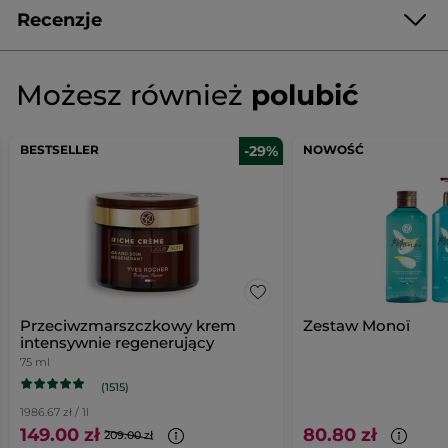
Recenzje
Napisz pierwszą recenzję!
Brak
ocen
★★★★★
★★★★★
Możesz również
polubić
Brak
ocen
DODAJ RECENZJĘ
BESTSELLER
-29%
NOWOŚĆ
Przeciwzmarszczkowy krem
Zestaw Monoï
intensywnie regenerujący
75 ml
(1515)
1986.67 zł / 1l
149.00 zł
80.80 zł
209.00 zł