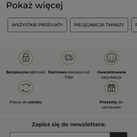
Pokaż więcej
T
WSZYSTKIE PRODUKTY
PIELĘGNACJA TWARZY
Bezpieczna
płatność
Darmowa
dostawa od
Gwarantowana
179zł
satysfakcja
Prawo do
zwrotu
Prezenty
do
zamówień
Zapisz się do newslettera: