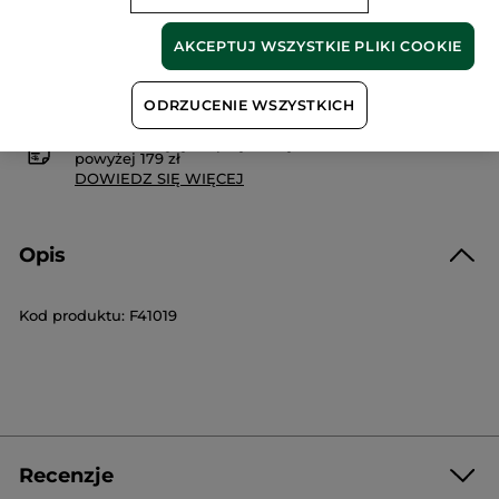
AKCEPTUJ WSZYSTKIE PLIKI COOKIE
Bezpieczna płatność
Satysfakcja albo zwrot pieniędzy
ODRZUCENIE WSZYSTKICH
Darmowa wysyłka przy każdym zamówieniu
powyżej 179 zł
DOWIEDZ SIĘ WIĘCEJ
Opis
Kod produktu: F41019
Recenzje