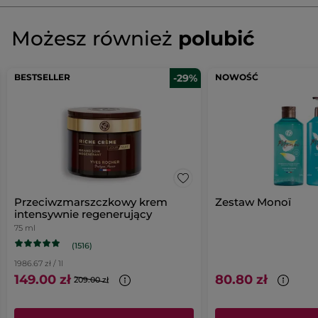
Napisz pierwszą recenzję!
Brak
ocen
★★★★★
★★★★★
Możesz również
polubić
Brak
ocen
DODAJ RECENZJĘ
BESTSELLER
-29%
NOWOŚĆ
Przeciwzmarszczkowy krem
Zestaw Monoï
intensywnie regenerujący
75 ml
(1516)
1986.67 zł / 1l
149.00 zł
80.80 zł
209.00 zł