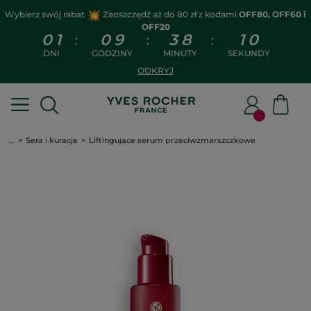
Wybierz swój rabat
Zaoszczędź aż do 80 zł z kodami
OFF80, OFF60 i
OFF20
0
1
0
9
3
8
0
9
:
:
:
DNI
GODZINY
MINUTY
SEKUNDY
ODKRYJ
...
Sera i kuracje
Liftingujące serum przeciwzmarszczkowe