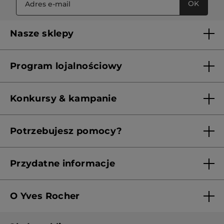
OK
Nasze sklepy
Lista sklepów Yves Rocher
Program lojalnościowy
Franczyza
Regulamin programu lojalnościowego
Konkursy & kampanie
Aktualne Warunki Promocji
Potrzebujesz pomocy?
Skontaktuj się z nami
Przydatne informacje
Regulamin sklepu
O Yves Rocher
Polityka prywatności
Kim jesteśmy?
RODO