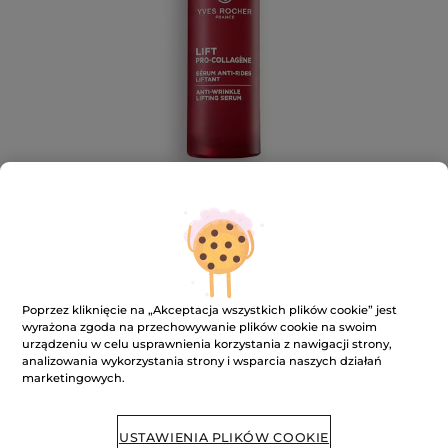
Liftingujące serum
Poprzez kliknięcie na „Akceptacja wszystkich plików cookie” jest
przeciwzmarszczkowe
wyrażona zgoda na przechowywanie plików cookie na swoim
urządzeniu w celu usprawnienia korzystania z nawigacji strony,
★★★★★
★★★★★
DODAJ RECENZJĘ
analizowania wykorzystania strony i wsparcia naszych działań
Brak
marketingowych.
ocen
Powiadom o dostępności
USTAWIENIA PLIKÓW COOKIE