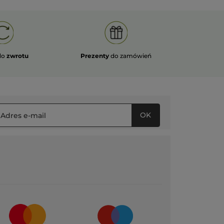
do
zwrotu
Prezenty
do zamówień
OK