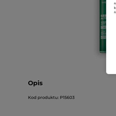
n
k
n
Opis
Kod produktu: P15603