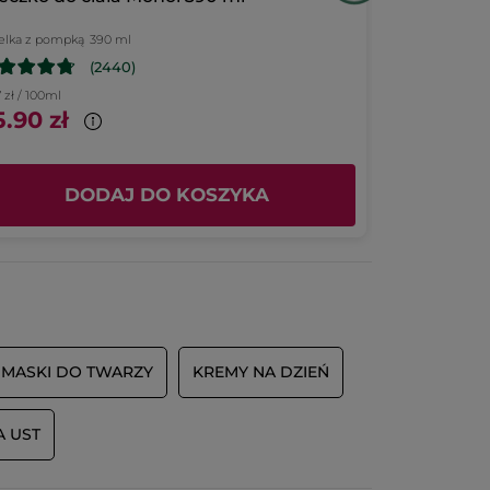
elka z pompką
390 ml
125 ml
(2440)
7 zł / 100ml
399.20 zł / 1l
.90 zł
49.90 zł
DODAJ DO KOSZYKA
D
MASKI DO TWARZY
KREMY NA DZIEŃ
A UST