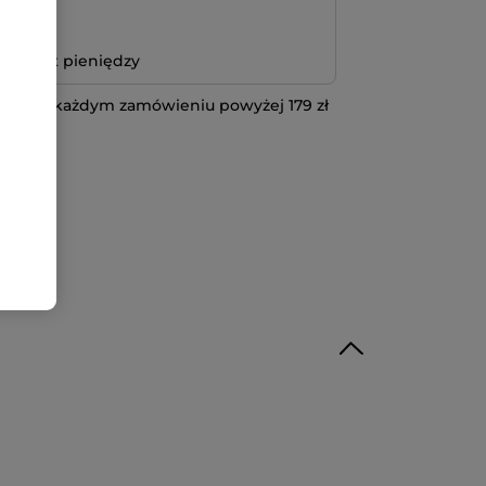
atność
bo zwrot pieniędzy
 przy każdym zamówieniu powyżej 179 zł
IĘCEJ