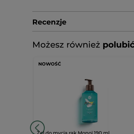
Recenzje
Napisz pierwszą recenzję!
Brak
Możesz również
polubi
ocen
★★★★★
★★★★★
Brak
ocen
DODAJ RECENZJĘ
-50%
NOWOŚĆ
Żel do mycia rąk Monoï 190 ml