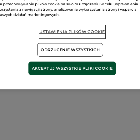
a przechowywanie plików cookie na swoim urządzeniu w celu usprawnienia
Bezpieczna pł
orzystania z nawigacji strony, analizowania wykorzystania strony i wsparcia
aszych działań marketingowych.
Satysfakcja al
Darmowa wysyłka
USTAWIENIA PLIKÓW COOKIE
DOWIEDZ SIĘ W
ODRZUCENIE WSZYSTKICH
AKCEPTUJ WSZYSTKIE PLIKI COOKIE