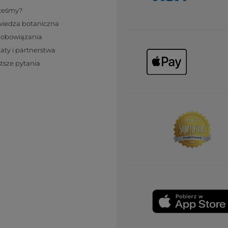
steśmy?
wiedza botaniczna
zobowiązania
katy i partnerstwa
tsze pytania