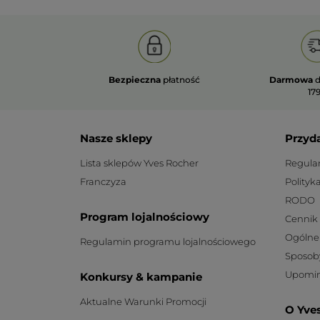
Bezpieczna
płatność
Darmowa
d
179
Nasze sklepy
Przyd
Lista sklepów Yves Rocher
Regula
Franczyza
Polityk
RODO
Program lojalnościowy
Cennik
Ogólne
Regulamin programu lojalnościowego
Sposob
Upomin
Konkursy & kampanie
Aktualne Warunki Promocji
O Yve