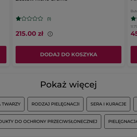
But
(1)
11.7
215.00 zł
45
DODAJ DO KOSZYKA
Pokaż więcej
A TWARZY
RODZAJ PIELĘGNACJI
SERA I KURACJE
DUKTY DO OCHRONY PRZECIWSŁONECZNEJ
PIELĘGNACJ