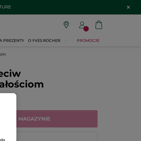
ATURE
A PREZENTY
O YVES ROCHER
PROMOCJE
iom
eciw
ałościom
CENZJĘ
RAK W MAGAZYNIE
oda