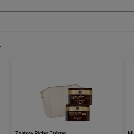
ć
Zestaw Riche Crème
Ml