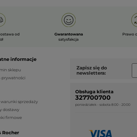
ostawa od
Gwarantowana
Prawo 
zł
satysfakcja
atne informacje
Zapisz się do
min sklepu
newslettera:
a prywatności
Obsługa klienta
327700700
 warunki sprzedaży
poniedziałek - sobota 8:00 - 20:00
y dostawy
ki firmowe
s Rocher