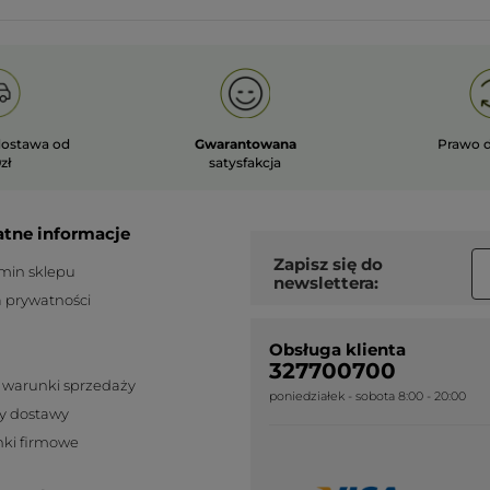
ostawa od
Gwarantowana
Prawo 
zł
satysfakcja
atne informacje
Zapisz się do
min sklepu
newslettera:
a prywatności
Obsługa klienta
327700700
 warunki sprzedaży
poniedziałek - sobota 8:00 - 20:00
y dostawy
ki firmowe