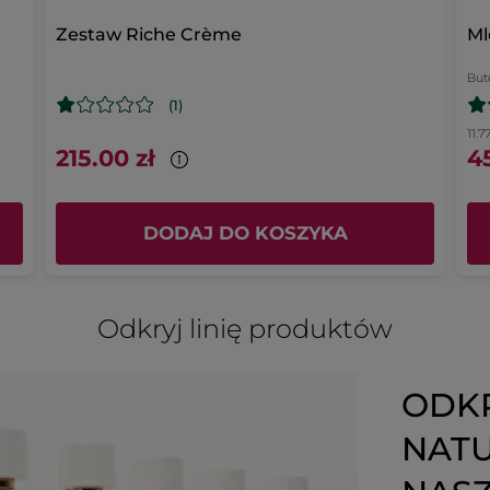
Zestaw Riche Crème
Ml
But
(1)
11.7
215.00 zł
45
DODAJ DO KOSZYKA
Odkryj linię produktów
ODKR
NATU