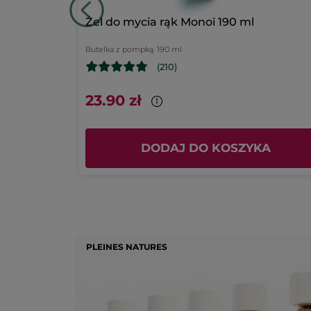
Żel do mycia rąk Monoï 190 ml
Butelka z pompką
190 ml
(210)
23.90 zł
 (2)
DODAJ DO KOSZYKA
PLEINES NATURES