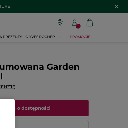
ATURE
A PREZENTY
O YVES ROCHER
PROMOCJE
fumowana Garden
l
CENZJĘ
iadom o dostępności
atność