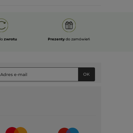
do
zwrotu
Prezenty
do zamówień
OK