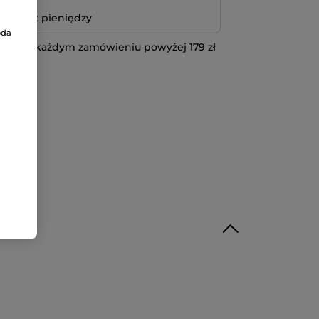
bo zwrot pieniędzy
oda
 przy każdym zamówieniu powyżej 179 zł
IĘCEJ