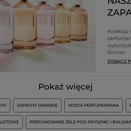
NASZ
ZAP
Kolekcja 
perfumami
wykorzyst
Rocher.
ZOBACZ 
Pokaż więcej
CHY
ZAPACHY DAMSKIE
WODA PERFUMOWANA
ALETOWE
PERFUMOWANE ŻELE POD PRYSZNIC I BALSAM