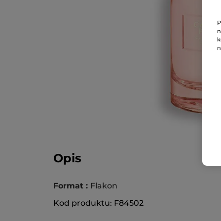
P
n
k
n
Opis
Format :
Flakon
Kod produktu: F84502