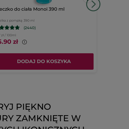
eczko do ciała Monoï 390 ml
Suchy oleje
elka z pompką
390 ml
125 ml
(2440)
7 zł / 100ml
399.20 zł / 1l
.90 zł
49.90 zł
DODAJ DO KOSZYKA
D
YJ PIĘKNO
RY ZAMKNIĘTE W