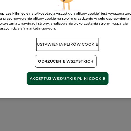
Satysfakcja al
oprzez kliknięcie na „Akceptacja wszystkich plików cookie” jest wyrażona zg
a przechowywanie plików cookie na swoim urządzeniu w celu usprawnienia
Darmowa wysyłka
orzystania z nawigacji strony, analizowania wykorzystania strony i wsparcia
DOWIEDZ SIĘ W
aszych działań marketingowych.
USTAWIENIA PLIKÓW COOKIE
ODRZUCENIE WSZYSTKICH
AKCEPTUJ WSZYSTKIE PLIKI COOKIE