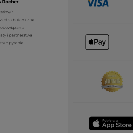
s Rocher
steśmy?
wiedza botaniczna
zobowiązania
katy i partnerstwa
tsze pytania