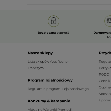
Bezpieczna
płatność
Darmowa
d
179
Nasze sklepy
Przyd
Lista sklepów Yves Rocher
Regula
Franczyza
Polityk
RODO
Program lojalnościowy
Cennik
Ogólne
Regulamin programu lojalnościowego
Sposob
Upomin
Konkursy & kampanie
Aktualne Warunki Promocji