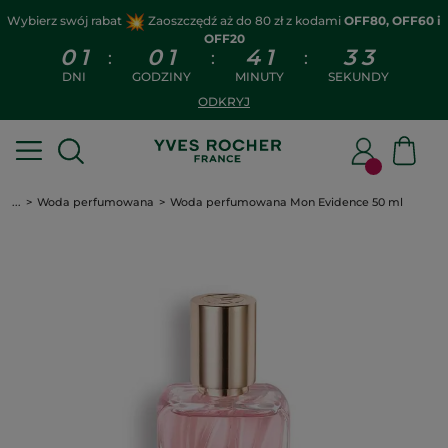
Wybierz swój rabat
Zaoszczędź aż do 80 zł z kodami
OFF80, OFF60 i
OFF20
0
1
0
1
4
1
3
2
:
:
:
DNI
GODZINY
MINUTY
SEKUNDY
ODKRYJ
...
Woda perfumowana
Woda perfumowana Mon Evidence 50 ml