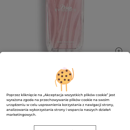
Woda perfumowana Mon Evidence 50
ml
Poprzez kliknięcie na „Akceptacja wszystkich plików cookie” jest
wyrażona zgoda na przechowywanie plików cookie na swoim
Delikatność róży damasceńskiej podkreślona
urządzeniu w celu usprawnienia korzystania z nawigacji strony,
soczystą mandarynką z recyklingu
analizowania wykorzystania strony i wsparcia naszych działań
marketingowych.
★★★★★
★★★★★
DODAJ RECENZJĘ
Brak
ocen