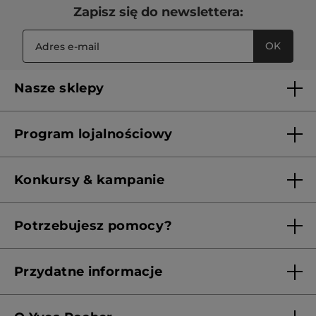
Zapisz się do newslettera:
OK
Nasze sklepy
Lista sklepów Yves Rocher
Program lojalnościowy
Franczyza
Regulamin programu lojalnościowego
Konkursy & kampanie
Aktualne Warunki Promocji
Potrzebujesz pomocy?
Skontaktuj się z nami
Przydatne informacje
Regulamin sklepu