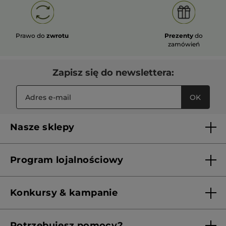
Prawo do
zwrotu
Prezenty
do
zamówień
Zapisz się do newslettera:
OK
Nasze sklepy
Lista sklepów Yves Rocher
Program lojalnościowy
Franczyza
Regulamin programu lojalnościowego
Konkursy & kampanie
Aktualne Warunki Promocji
Potrzebujesz pomocy?