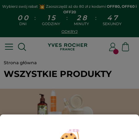
Wybierz swój rabat
Zaoszczędź aż do 80 zł z kodami
OFF80, OFF60 i
OFF20
0
0
1
5
2
8
4
6
:
:
:
DNI
GODZINY
MINUTY
SEKUNDY
ODKRYJ
Strona główna
WSZYSTKIE PRODUKTY
452
znaleziony(e) produkt(y)