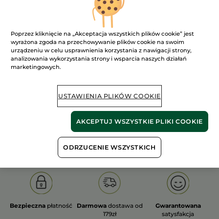
FILTR
SORTUJ WEDŁUG
Poprzez kliknięcie na „Akceptacja wszystkich plików cookie” jest
wyrażona zgoda na przechowywanie plików cookie na swoim
urządzeniu w celu usprawnienia korzystania z nawigacji strony,
analizowania wykorzystania strony i wsparcia naszych działań
marketingowych.
USTAWIENIA PLIKÓW COOKIE
AKCEPTUJ WSZYSTKIE PLIKI COOKIE
100%
ekstrakty
60 hektarów
roślinne
pól organicznych
ODRZUCENIE WSZYSTKICH
Bezpieczna
płatność
Darmowa
dostawa od
Gwarantowana
179zł
satysfakcja