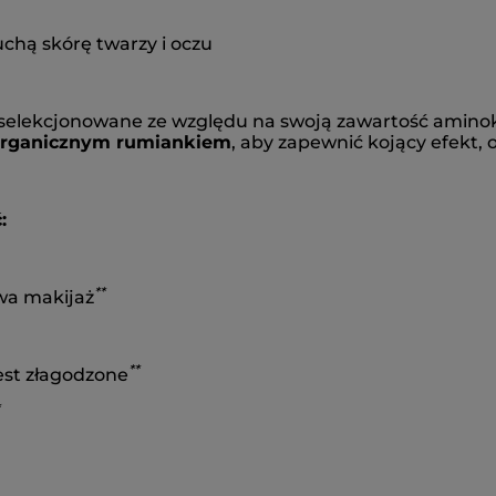
chą skórę twarzy i oczu
yselekcjonowane ze względu na swoją zawartość aminok
rganicznym rumiankiem
, aby zapewnić kojący efekt, 
:
**
uwa makijaż
**
jest złagodzone