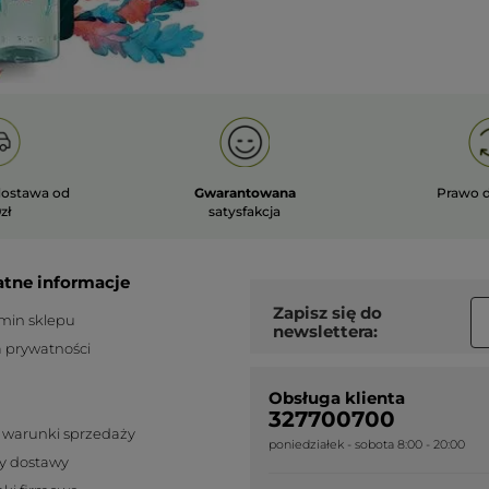
ostawa od
Gwarantowana
Prawo 
zł
satysfakcja
atne informacje
Zapisz się do
min sklepu
newslettera:
a prywatności
Obsługa klienta
327700700
 warunki sprzedaży
poniedziałek - sobota 8:00 - 20:00
y dostawy