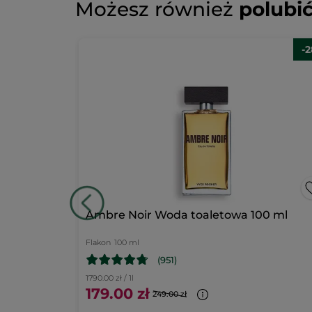
Możesz również
polubi
ocen
★★★★★
★★★★★
Brak
ocen
DODAJ RECENZJĘ
Łagodzący
-
olejek
do
demakijażu
z
makroalgą
150
ml
iwka
Ambre Noir Woda toaletowa 100 ml
Flakon
100 ml
(951)
1790.00 zł / 1l
179.00 zł
249.00 zł