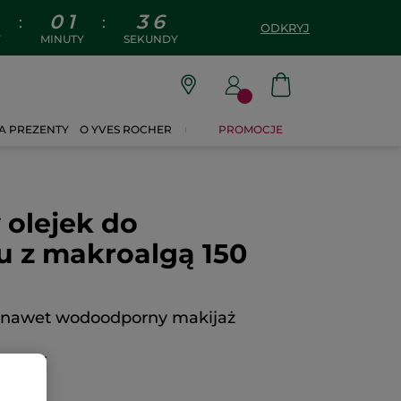
0
1
3
5
:
:
ODKRYJ
Y
MINUTY
SEKUNDY
A PREZENTY
O YVES ROCHER
PROMOCJE
 olejek do
u z makroalgą 150
 nawet wodoodporny makijaż
CENZJĘ