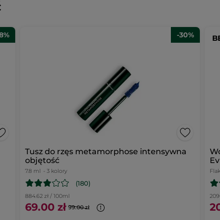
ć
28%
-30%
B
Tusz do rzęs metamorphose intensywna
W
objętość
Ev
7.8 ml
- 3 kolory
Fla
(180)
884.62 zł / 100ml
2090
69.00 zł
2
99.00 zł