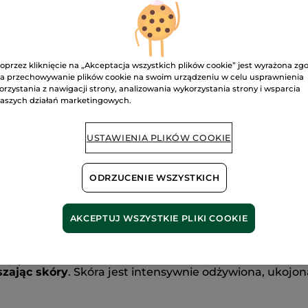
Łagodzący
olejek
do
demakijażu
z
Pow
makroalgą
150
ml
oprzez kliknięcie na „Akceptacja wszystkich plików cookie” jest wyrażona zg
a przechowywanie plików cookie na swoim urządzeniu w celu usprawnienia
Bezpieczna pł
orzystania z nawigacji strony, analizowania wykorzystania strony i wsparcia
aszych działań marketingowych.
Satysfakcja al
Darmowa wysyłka
USTAWIENIA PLIKÓW COOKIE
DOWIEDZ SIĘ W
ODRZUCENIE WSZYSTKICH
AKCEPTUJ WSZYSTKIE PLIKI COOKIE
lgą 150 ml delikatnie
usuwa zanieczyszczenia, kremy 
szając skóry
. Skóra jest intensywnie odżywiona, ukojo