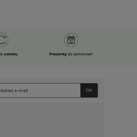
do
zwrotu
Prezenty
do zamówień
OK