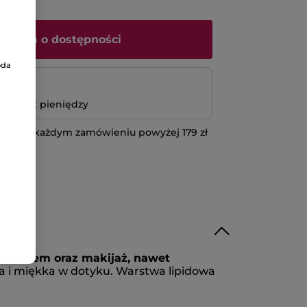
iadom o dostępności
oda
atność
bo zwrot pieniędzy
 przy każdym zamówieniu powyżej 179 zł
IĘCEJ
z filtrem oraz makijaż, nawet
na i miękka w dotyku. Warstwa lipidowa