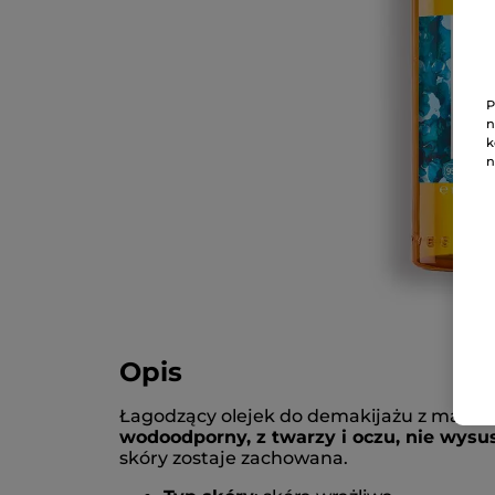
P
n
k
n
Opis
Łagodzący olejek do demakijażu z makroa
wodoodporny, z twarzy i oczu, nie wysu
skóry zostaje zachowana.