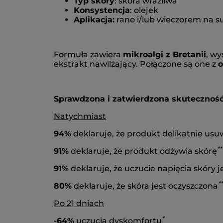
Typ skóry
: skóra wrażliwa
Konsystencja
: olejek
Aplikacja:
rano i/lub wieczorem na su
Formuła zawiera
mikroalgi z Bretanii
, w
ekstrakt nawilżający. Połączone są one z
o
Sprawdzona i zatwierdzona skuteczność
Natychmiast
94%
deklaruje, że produkt delikatnie us
**
91%
deklaruje, że produkt odżywia skórę
91%
deklaruje, że uczucie napięcia skóry 
**
80%
deklaruje, że skóra jest oczyszczona
Po 21 dniach
*
-64%
uczucia dyskomfortu