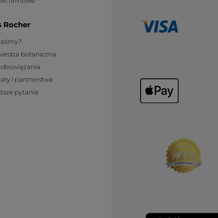
ki firmowe
s Rocher
steśmy?
wiedza botaniczna
zobowiązania
katy i partnerstwa
tsze pytania