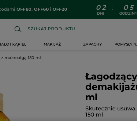
0
2
0
5
:
z kodami
OFF80, OFF60 i OFF20
DNI
GODZIN
IAŁO I KĄPIEL
MAKIJAŻ
ZAPACHY
POMYSŁY N
 z makroalgą 150 ml
Łagodzący
demakijaż
ml
Skutecznie usuwa
150 ml
DODAJ RE
★★★★★
★★★★★
Brak
ocen
69.90 zł