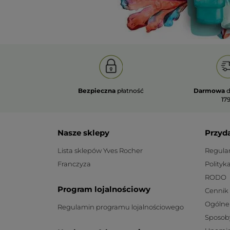
Bezpieczna
płatność
Darmowa
d
179
Nasze sklepy
Przyd
Lista sklepów Yves Rocher
Regula
Franczyza
Polityk
RODO
Program lojalnościowy
Cennik
Ogólne
Regulamin programu lojalnościowego
Sposob