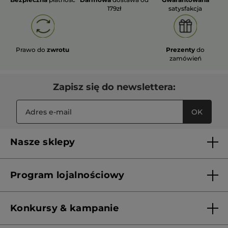
179zł
satysfakcja
Prawo do
zwrotu
Prezenty
do
zamówień
Zapisz się do newslettera:
OK
Nasze sklepy
Lista sklepów Yves Rocher
Program lojalnościowy
Franczyza
Regulamin programu lojalnościowego
Konkursy & kampanie