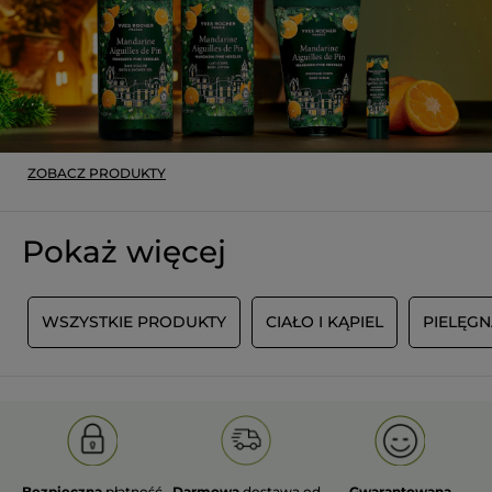
ZOBACZ PRODUKTY
Pokaż więcej
E
WSZYSTKIE PRODUKTY
CIAŁO I KĄPIEL
PIELĘGN
Bezpieczna
płatność
Darmowa
dostawa od
Gwarantowana