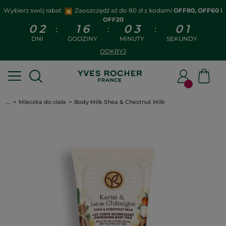
Wybierz swój rabat
Zaoszczędź aż do 80 zł z kodami
OFF80, OFF60 i
OFF20
0
2
1
6
0
3
0
1
:
:
:
DNI
GODZINY
MINUTY
SEKUNDY
ODKRYJ
...
Mleczka do ciała
Body Milk Shea & Chestnut Milk