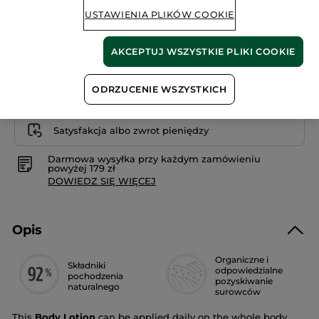
57.90 zł
USTAWIENIA PLIKÓW COOKIE
289.50 zł / 1l
AKCEPTUJ WSZYSTKIE PLIKI COOKIE
Powiadom o dostępności
ODRZUCENIE WSZYSTKICH
Bezpieczna płatność
Satysfakcja albo zwrot pieniędzy
Darmowa wysyłka przy każdym zamówieniu
powyżej 179 zł
DOWIEDZ SIĘ WIĘCEJ
Opis
Organiczne i
Składniki
odpowiedzialne
pochodzenia
pozyskiwanie
naturalnego
surowców
This
Body Lotion
can be applied daily on the whole body