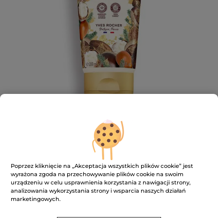
Body Milk Shea & Chestnut Milk
Poprzez kliknięcie na „Akceptacja wszystkich plików cookie” jest
wyrażona zgoda na przechowywanie plików cookie na swoim
Moisturizes and repairs dry to extra dry skin
urządzeniu w celu usprawnienia korzystania z nawigacji strony,
200 ml
analizowania wykorzystania strony i wsparcia naszych działań
★★★★★
★★★★★
DODAJ RECENZJĘ
marketingowych.
Brak
ocen