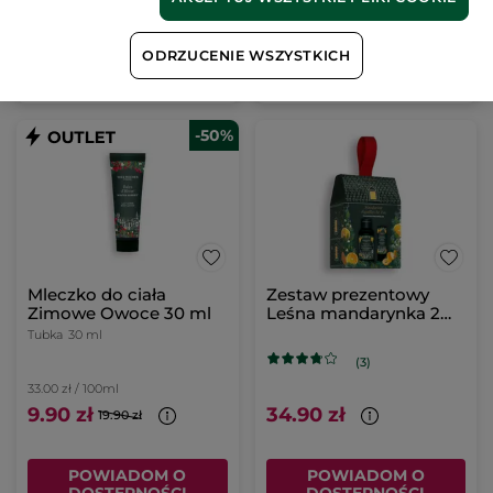
DODAJ DO
DODAJ DO
ODRZUCENIE WSZYSTKICH
KOSZYKA
KOSZYKA
-50%
Mleczko do ciała
Zestaw prezentowy
Zimowe Owoce 30 ml
Leśna mandarynka 2
produkty
Tubka
30 ml
(3)
33.00 zł / 100ml
9.90 zł
34.90 zł
19.90 zł
POWIADOM O
POWIADOM O