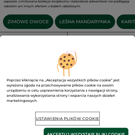
zapasów. Limitowana kolekcja świąteczna i kalendarze adwentowe nie podlegają
rabatom ani innym ofertom z kodem rabatowym.​
ZIMOWE OWOCE
LEŚNA MANDARYNKA
KARI
FILTR
SORTUJ WEDŁUG
Poprzez kliknięcie na „Akceptacja wszystkich plików cookie” jest
wyrażona zgoda na przechowywanie plików cookie na swoim
urządzeniu w celu usprawnienia korzystania z nawigacji strony,
analizowania wykorzystania strony i wsparcia naszych działań
Zestaw kostek
Woda toaletowa
marketingowych.
myjących do ciała w 3
Zimowe owoce 100 ml
zapachach
Butelka z atomizerem
100 ml
USTAWIENIA PLIKÓW COOKIE
(10)
(5)
1290.00 zł / 1l
69.90 zł
129.00 zł
AKCEPTUJ WSZYSTKIE PLIKI COOKIE