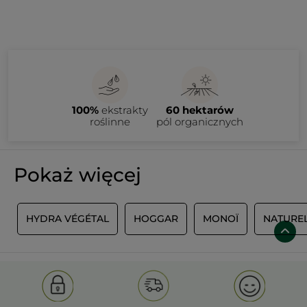
100%
ekstrakty
60 hektarów
roślinne
pól organicznych
Pokaż więcej
E
HYDRA VÉGÉTAL
HOGGAR
MONOÏ
NATURE