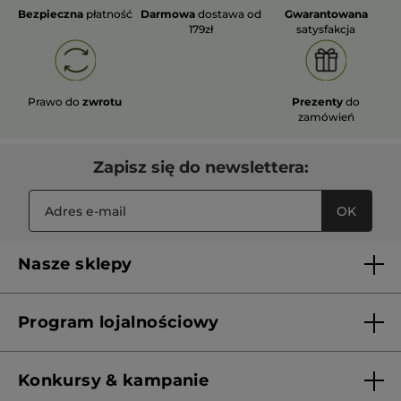
Bezpieczna
płatność
Darmowa
dostawa od
Gwarantowana
179zł
satysfakcja
Prawo do
zwrotu
Prezenty
do
zamówień
Zapisz się do newslettera:
OK
Nasze sklepy
Lista sklepów Yves Rocher
Program lojalnościowy
Franczyza
Regulamin programu lojalnościowego
Konkursy & kampanie