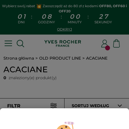
Wybierz swój rabat
Zaoszczędź aż do 80 zł z kodami
OFF80, OFF60 i
OFF20
0
1
0
8
0
0
2
6
:
:
:
DNI
GODZINY
MINUTY
SEKUNDY
ODKRYJ
Strona główna
OLD PRODUCT LINE
ACACIANE
ACACIANE
0
znaleziony(e) produkt(y)
FILTR
SORTUJ WEDŁUG