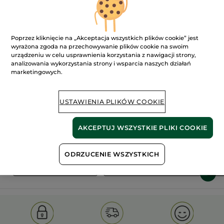
Poprzez kliknięcie na „Akceptacja wszystkich plików cookie” jest
wyrażona zgoda na przechowywanie plików cookie na swoim
urządzeniu w celu usprawnienia korzystania z nawigacji strony,
analizowania wykorzystania strony i wsparcia naszych działań
marketingowych.
100%
ekstrakty
60 hektarów
roślinne
pól organicznych
USTAWIENIA PLIKÓW COOKIE
Pokaż więcej
AKCEPTUJ WSZYSTKIE PLIKI COOKIE
ODRZUCENIE WSZYSTKICH
S
OLD PRODUCT LINE
LES DEODORANTS NAT.
SA