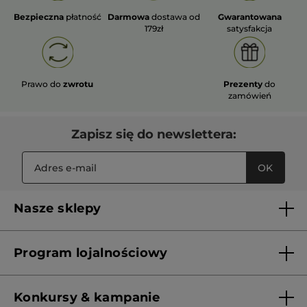
Bezpieczna
płatność
Darmowa
dostawa od
Gwarantowana
179zł
satysfakcja
Prawo do
zwrotu
Prezenty
do
zamówień
Zapisz się do newslettera:
OK
Nasze sklepy
Lista sklepów Yves Rocher
Program lojalnościowy
Franczyza
Regulamin programu lojalnościowego
Konkursy & kampanie