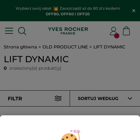
Wybierz swój rabat
Zaoszczędź aż do 80 zł z kodami
OFF80, OFF60 i OFF20
Strona główna
OLD PRODUCT LINE
LIFT DYNAMIC
LIFT DYNAMIC
0
znaleziony(e) produkt(y)
FILTR
SORTUJ WEDŁUG