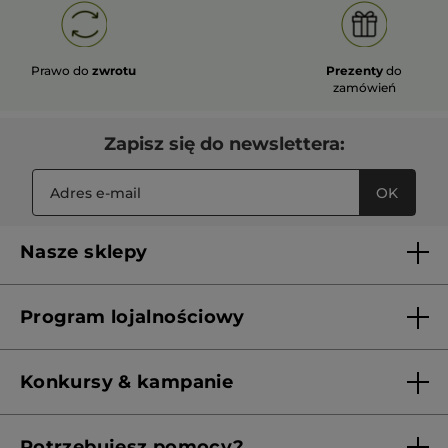
Prawo do
zwrotu
Prezenty
do
zamówień
Zapisz się do newslettera:
OK
Nasze sklepy
Lista sklepów Yves Rocher
Program lojalnościowy
Franczyza
Regulamin programu lojalnościowego
Konkursy & kampanie
Aktualne Warunki Promocji
Potrzebujesz pomocy?