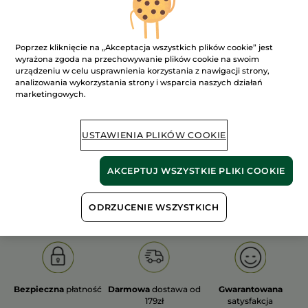
Poprzez kliknięcie na „Akceptacja wszystkich plików cookie” jest
wyrażona zgoda na przechowywanie plików cookie na swoim
urządzeniu w celu usprawnienia korzystania z nawigacji strony,
100%
ekstrakty
60 hektarów
analizowania wykorzystania strony i wsparcia naszych działań
roślinne
pól organicznych
marketingowych.
USTAWIENIA PLIKÓW COOKIE
Pokaż więcej
AKCEPTUJ WSZYSTKIE PLIKI COOKIE
S
OLD PRODUCT LINE
LES DEODORANTS NAT.
SA
ODRZUCENIE WSZYSTKICH
Bezpieczna
płatność
Darmowa
dostawa od
Gwarantowana
179zł
satysfakcja