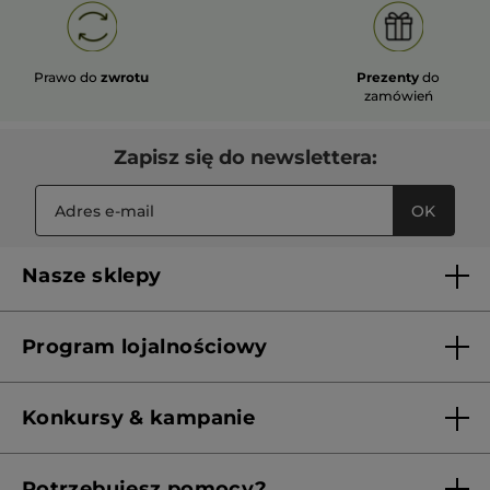
Prawo do
zwrotu
Prezenty
do
zamówień
Zapisz się do newslettera:
OK
Nasze sklepy
Lista sklepów Yves Rocher
Program lojalnościowy
Franczyza
Regulamin programu lojalnościowego
Konkursy & kampanie
Aktualne Warunki Promocji
Potrzebujesz pomocy?