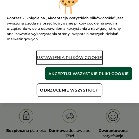
Poprzez kliknięcie na „Akceptacja wszystkich plików cookie” jest
wyrażona zgoda na przechowywanie plików cookie na swoim
urządzeniu w celu usprawnienia korzystania z nawigacji strony,
analizowania wykorzystania strony i wsparcia naszych działań
100%
ekstrakty
60 hektarów
marketingowych.
roślinne
pól organicznych
USTAWIENIA PLIKÓW COOKIE
Pokaż więcej
AKCEPTUJ WSZYSTKIE PLIKI COOKIE
S
OLD PRODUCT LINE
LES DEODORANTS NAT.
SA
ODRZUCENIE WSZYSTKICH
Bezpieczna
płatność
Darmowa
dostawa od
Gwarantowana
179zł
satysfakcja