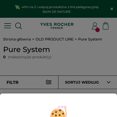
-40% na 2 i więcej produktów z linii pielęgnacyjnej
BAIN DE NATURE
Strona główna
OLD PRODUCT LINE
Pure System
Pure System
0
znaleziony(e) produkt(y)
FILTR
SORTUJ WEDŁUG