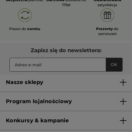
179zł
satysfakcja
Prawo do
zwrotu
Prezenty
do
zamówień
Zapisz się do newslettera:
OK
Nasze sklepy
Lista sklepów Yves Rocher
Program lojalnościowy
Franczyza
Regulamin programu lojalnościowego
Konkursy & kampanie