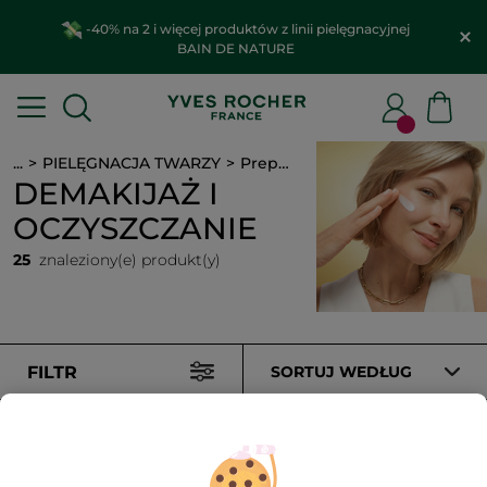
-40% na 2 i więcej produktów z linii pielęgnacyjnej
BAIN DE NATURE
...
PIELĘGNACJA TWARZY
Preparaty do czyszczenia
DEMAKIJAŻ I
OCZYSZCZANIE
25
znaleziony(e) produkt(y)
FILTR
SORTUJ WEDŁUG