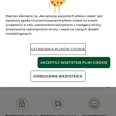
Poprzez kliknięcie na „Akceptacja wszystkich plików cookie” jest
wyrażona zgoda na przechowywanie plików cookie na swoim
urządzeniu w celu usprawnienia korzystania z nawigacji strony,
analizowania wykorzystania strony i wsparcia naszych działań
marketingowych.
100%
ekstrakty
60 hektarów
roślinne
pól organicznych
USTAWIENIA PLIKÓW COOKIE
Pokaż więcej
AKCEPTUJ WSZYSTKIE PLIKI COOKIE
ODRZUCENIE WSZYSTKICH
I
PIELĘGNACJA TWARZY
PRZECIWSTARZENIOWE
Bezpieczna
płatność
Darmowa
dostawa od
Gwarantowana