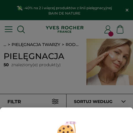
-40% na 2 i więcej produktów z linii pielęgnacyjnej
BAIN DE NATURE
...
PIELĘGNACJA TWARZY
RODZAJ PIELĘGNACJI
PIELĘGNACJA
50
znaleziony(e) produkt(y)
FILTR
SORTUJ WEDŁUG