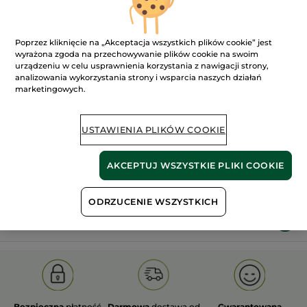
Poprzez kliknięcie na „Akceptacja wszystkich plików cookie” jest
wyrażona zgoda na przechowywanie plików cookie na swoim
urządzeniu w celu usprawnienia korzystania z nawigacji strony,
analizowania wykorzystania strony i wsparcia naszych działań
marketingowych.
100%
ekstrakty
60 hektarów
roślinne
pól organicznych
USTAWIENIA PLIKÓW COOKIE
Pokaż więcej
AKCEPTUJ WSZYSTKIE PLIKI COOKIE
ODRZUCENIE WSZYSTKICH
I
PIELĘGNACJA TWARZY
PRZECIWSTARZENIOWE
Bezpieczna
płatność
Darmowa
dostawa od
Gwarantowana