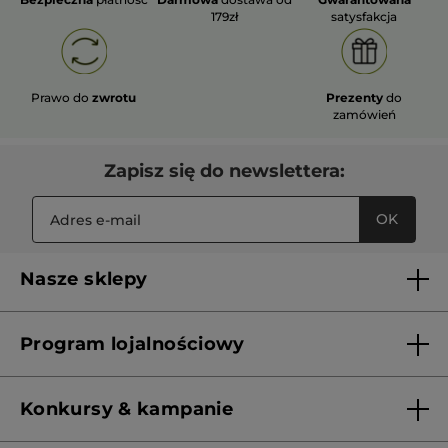
179zł
satysfakcja
Prawo do
zwrotu
Prezenty
do
zamówień
Zapisz się do newslettera:
OK
Nasze sklepy
Lista sklepów Yves Rocher
Program lojalnościowy
Franczyza
Regulamin programu lojalnościowego
Konkursy & kampanie