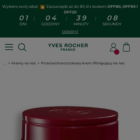
Wybierz swój rabat
Zaoszczędź aż do 80 zł z kodami
OFF80, OFF60 i
OFF20
0
1
0
4
3
9
0
8
:
:
:
DNI
GODZINY
MINUTY
SEKUNDY
ODKRYJ
...
Kremy na noc
Przeciwzmarszczkowy krem liftingujący na noc