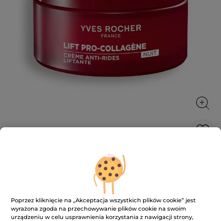
Przeciwzmarszczkowy krem
liftingujący na noc
Wygładza, podnosi i odżywia
50 ml
Poprzez kliknięcie na „Akceptacja wszystkich plików cookie” jest
wyrażona zgoda na przechowywanie plików cookie na swoim
★★★★★
★★★★★
4.9
(8)
DODAJ RECENZJĘ
urządzeniu w celu usprawnienia korzystania z nawigacji strony,