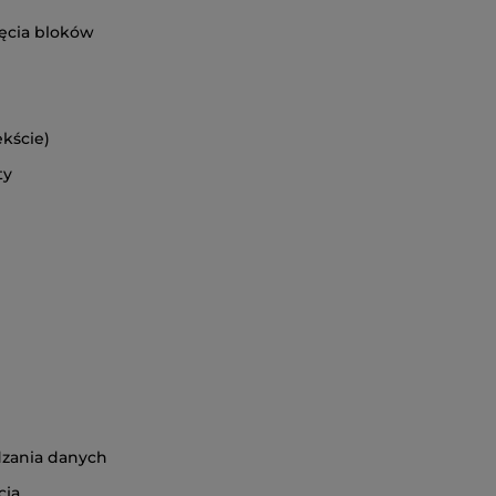
ięcia bloków
ekście)
ety
e
dzania danych
acja