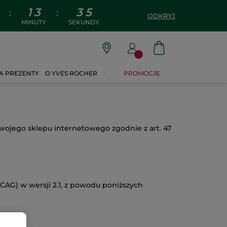
1
3
3
4
:
:
ODKRYJ
MINUTY
SEKUNDY
A PREZENTY
O YVES ROCHER
PROMOCJE
swojego sklepu internetowego zgodnie z art. 47
CAG) w wersji 2.1, z powodu poniższych