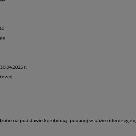
ość
nie
30.04.2025 r.
etowej
adzone na podstawie kombinacji podanej w bazie referencyjn