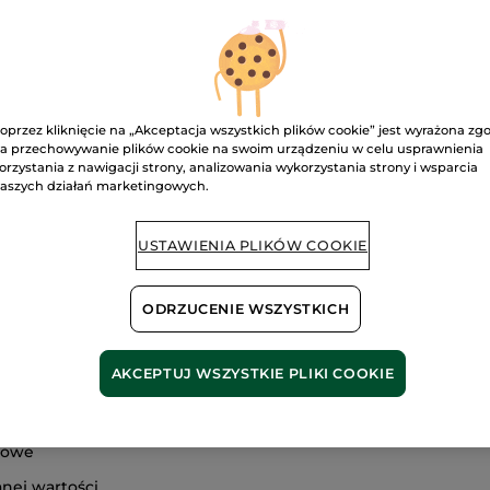
spełnionych;
: 50
 24
oprzez kliknięcie na „Akceptacja wszystkich plików cookie” jest wyrażona zg
one: 26
a przechowywanie plików cookie na swoim urządzeniu w celu usprawnienia
orzystania z nawigacji strony, analizowania wykorzystania strony i wsparcia
aszych działań marketingowych.
ch powodów.
USTAWIENIA PLIKÓW COOKIE
ODRZUCENIE WSZYSTKICH
AKCEPTUJ WSZYSTKIE PLIKI COOKIE
e
ność
słowe
anej wartości