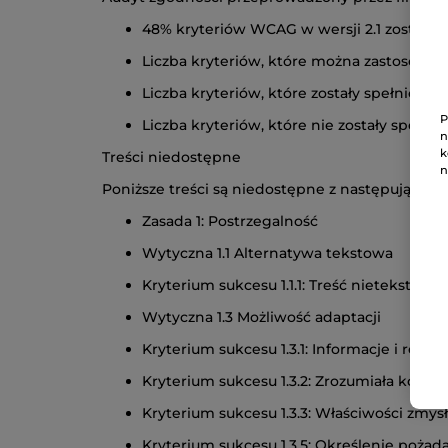
48% kryteriów WCAG w wersji 2.1 zostało 
Liczba kryteriów, które można zastosować
Liczba kryteriów, które zostały spełnione:
P
Liczba kryteriów, które nie zostały spełni
n
k
Treści niedostępne
n
Poniższe treści są niedostępne z następujący
Zasada 1: Postrzegalność
Wytyczna 1.1 Alternatywa tekstowa
Kryterium sukcesu 1.1.1: Treść nietekstowa
Wytyczna 1.3 Możliwość adaptacji
Kryterium sukcesu 1.3.1: Informacje i relacj
Kryterium sukcesu 1.3.2: Zrozumiała kolej
Kryterium sukcesu 1.3.3: Właściwości zmy
Kryterium sukcesu 1.3.5: Określenie pożąd