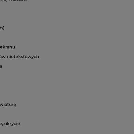
um)
o ekranu
ntów nietekstowych
ie
awiaturę
e, ukrycie