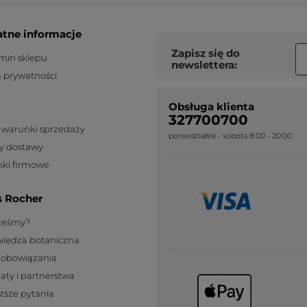
atne informacje
Zapisz się do
min sklepu
newslettera:
a prywatności
Obsługa klienta
327700700
 warunki sprzedaży
poniedziałek - sobota 8:00 - 20:00
y dostawy
ki firmowe
s Rocher
steśmy?
wiedza botaniczna
zobowiązania
katy i partnerstwa
tsze pytania