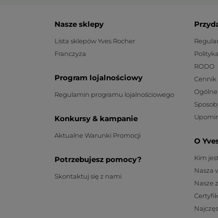
Nasze sklepy
Przyd
Lista sklepów Yves Rocher
Regula
Franczyza
Polityk
RODO
Program lojalnościowy
Cennik
Ogólne
Regulamin programu lojalnościowego
Sposob
Upomin
Konkursy & kampanie
Aktualne Warunki Promocji
O Yve
Kim je
Potrzebujesz pomocy?
Nasza 
Skontaktuj się z nami
Nasze 
Certyfi
Najczęs