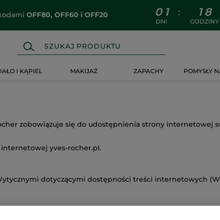
0
1
1
8
:
z kodami
OFF80, OFF60 i OFF20
DNI
GODZINY
IAŁO I KĄPIEL
MAKIJAŻ
ZAPACHY
POMYSŁY N
ocher zobowiązuje się do udostępnienia strony internetowej 
 internetowej yves-rocher.pl.
 Wytycznymi dotyczącymi dostępności treści internetowych (W
sablenet wykazał, że: