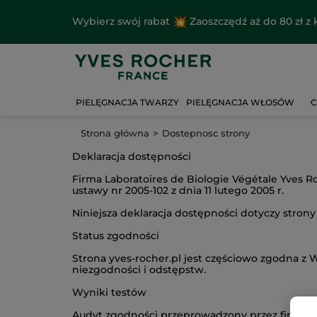
Wybierz swój rabat
Zaoszczędź aż do 80 zł 
PIELĘGNACJA TWARZY
PIELĘGNACJA WŁOSÓW
C
Strona główna
Dostepnosc strony
Deklaracja dostępności
Firma Laboratoires de Biologie Végétale Yves R
ustawy nr 2005-102 z dnia 11 lutego 2005 r.
Niniejsza deklaracja dostępności dotyczy strony
Status zgodności
Strona yves-rocher.pl jest częściowo zgodna z
niezgodności i odstępstw.
Wyniki testów
Audyt zgodności przeprowadzony przez firmę U