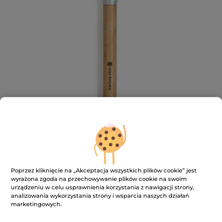
Pędzel do różu
Poprzez kliknięcie na „Akceptacja wszystkich plików cookie” jest
Dodaj koloru swoim policzkom dzięki naszemu
wyrażona zgoda na przechowywanie plików cookie na swoim
pędzelkowi do różu.
urządzeniu w celu usprawnienia korzystania z nawigacji strony,
analizowania wykorzystania strony i wsparcia naszych działań
★★★★★
★★★★★
4.8
(153)
DODAJ RECENZJĘ
marketingowych.
4.8
na