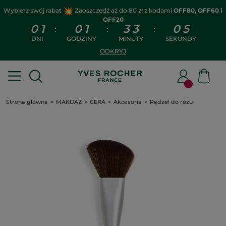
Wybierz swój rabat
Zaoszczędź aż do 80 zł z kodami
OFF80, OFF60 i
OFF20
0
1
0
1
3
3
0
5
:
:
:
DNI
GODZINY
MINUTY
SEKUNDY
ODKRYJ
Strona główna
MAKIJAŻ
CERA
Akcesoria
Pędzel do różu