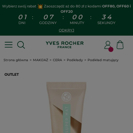
Wybierz swój rabat
Zaoszczędź aż do 80 zł z kodami
OFF80, OFF60 i
OFF20
0
1
0
7
0
0
3
4
:
:
:
DNI
GODZINY
MINUTY
SEKUNDY
ODKRYJ
Strona główna
MAKIJAŻ
CERA
Podkłady
Podkład matujący
OUTLET