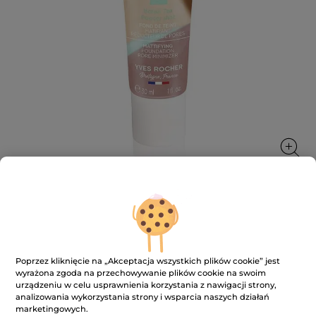
Podkład matujący
Wyrównuje koloryt skóry, zmniejsza pory i matuje
Poprzez kliknięcie na „Akceptacja wszystkich plików cookie” jest
30 ml
wyrażona zgoda na przechowywanie plików cookie na swoim
urządzeniu w celu usprawnienia korzystania z nawigacji strony,
★★★★★
★★★★★
3.4
(141)
DODAJ RECENZJĘ
analizowania wykorzystania strony i wsparcia naszych działań
3.4
marketingowych.
na