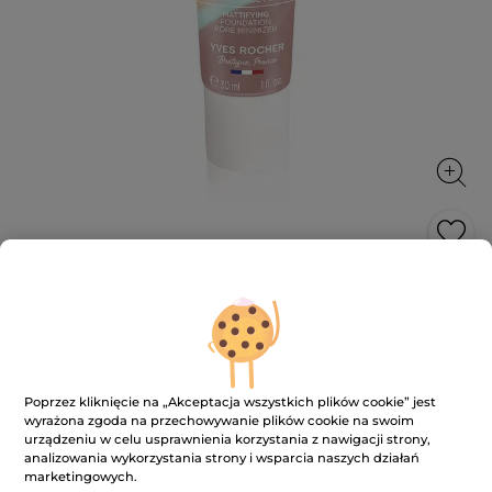
Podkład matujący
Wyrównuje koloryt skóry, zmniejsza pory i matuje
30 ml
★★★★★
★★★★★
3.4
(141)
DODAJ RECENZJĘ
Poprzez kliknięcie na „Akceptacja wszystkich plików cookie” jest
3.4
wyrażona zgoda na przechowywanie plików cookie na swoim
na
55.90 zł
79.00 zł
-29%
urządzeniu w celu usprawnienia korzystania z nawigacji strony,
5
gwiazdek.
analizowania wykorzystania strony i wsparcia naszych działań
1863.34 zł / 1l
Przeczytaj
marketingowych.
recenzje.