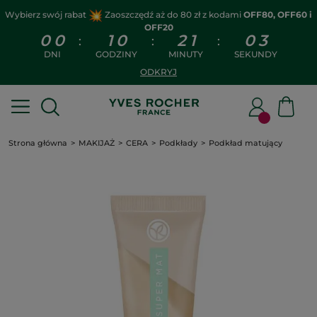
Wybierz swój rabat
Zaoszczędź aż do 80 zł z kodami
OFF80, OFF60 i
OFF20
0
0
1
0
2
1
0
3
:
:
:
DNI
GODZINY
MINUTY
SEKUNDY
ODKRYJ
Strona główna
MAKIJAŻ
CERA
Podkłady
Podkład matujący