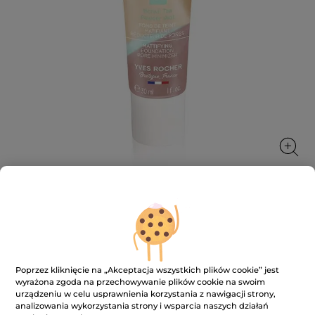
Podkład matujący
Wyrównuje koloryt skóry, zmniejsza pory i matuje
30 ml
Poprzez kliknięcie na „Akceptacja wszystkich plików cookie” jest
wyrażona zgoda na przechowywanie plików cookie na swoim
★★★★★
★★★★★
3.4
(141)
DODAJ RECENZJĘ
urządzeniu w celu usprawnienia korzystania z nawigacji strony,
3.4
analizowania wykorzystania strony i wsparcia naszych działań
na