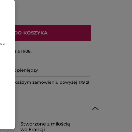
ODAJ DO KOSZYKA
oda
 10/08 a 11/08.
atność
bo zwrot pieniędzy
 przy każdym zamówieniu powyżej 179 zł
IĘCEJ
Stworzone z miłością
we Francji