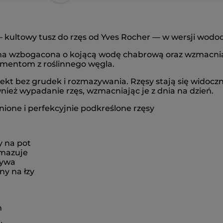
kultowy tusz do rzęs od Yves Rocher — w wersji wodo
 wzbogacona o kojącą wodę chabrową oraz wzmacniają
gmentom z roślinnego węgla.
ekt bez grudek i rozmazywania. Rzęsy stają się widoczn
wnież wypadanie rzęs, wzmacniając je z dnia na dzień.
ione i perfekcyjnie podkreślone rzęsy
y na pot
ozmazuje
ływa
ny na łzy
h