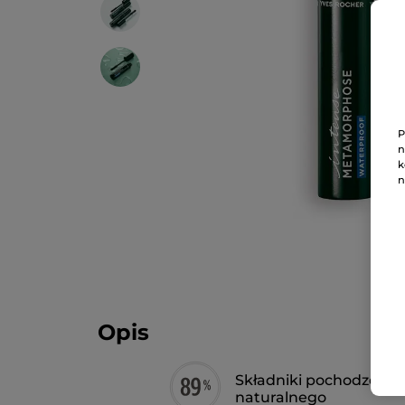
P
n
k
n
Opis
Składniki pochodzenia
naturalnego