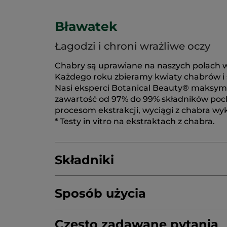
Bławatek
Łagodzi i chroni wrażliwe oczy
Chabry są uprawiane na naszych polach w 
Każdego roku zbieramy kwiaty chabrów i su
Nasi eksperci Botanical Beauty® maksymaln
zawartość od 97% do 99% składników poc
procesom ekstrakcji, wyciągi z chabra wyk
* Testy in vitro na ekstraktach z chabra.
Składniki
Sposób użycia
AQUA/WATER/EAU
CERA ALBA/BEESWA
COPERNICIA CERIFERA CERA/COPERNIC
Często zadawane pytania