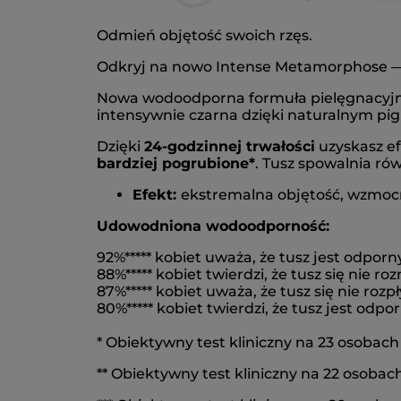
Odmień objętość swoich rzęs.
Odkryj na nowo Intense Metamorphose — 
Nowa wodoodporna formuła pielęgnacyjna
intensywnie czarna dzięki naturalnym pi
Dzięki
24-godzinnej trwałości
uzyskasz ef
bardziej pogrubione*
. Tusz spowalnia ró
Efekt
:
ekstremalna objętość, wzmocn
Udowodniona wodoodporność:
92%***** kobiet uważa, że tusz jest odporn
88%***** kobiet twierdzi, że tusz się nie r
87%***** kobiet uważa, że tusz się nie rozp
80%***** kobiet twierdzi, że tusz jest odpor
* Obiektywny test kliniczny na 23 osobach
** Obiektywny test kliniczny na 22 osobac