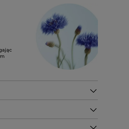
gając
ym
CRYLATE-21
CENTAUREA CYANUS FLOWER WATER