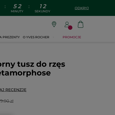
5
2
1
1
:
:
ODKRYJ
MINUTY
SEKUNDY
A PREZENTY
O YVES ROCHER
PROMOCJE
ny tusz do rzęs
etamorphose
AJ RECENZJĘ
9.00 zł