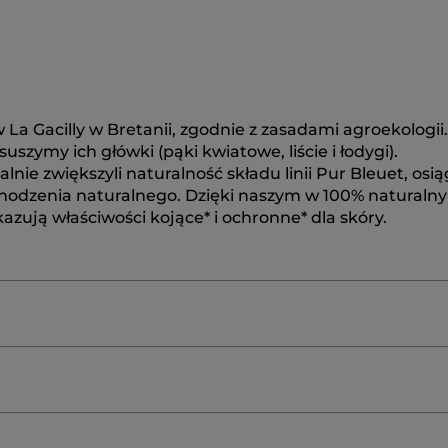
La Gacilly w Bretanii, zgodnie z zasadami agroekologii.
szymy ich główki (pąki kwiatowe, liście i łodygi).
ie zwiększyli naturalność składu linii Pur Bleuet, osią
hodzenia naturalnego. Dzięki naszym w 100% naturaln
azują właściwości kojące* i ochronne* dla skóry.
X/CIRE D'ABEILLE
HYDROXYPROPYL STARCH
POLYA
IA CERIFERA (CARNAUBA) WAX/CIRE DE CARNAUBA