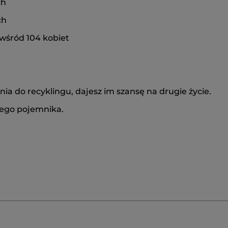
ch
ch
 wśród 104 kobiet
 do recyklingu, dajesz im szansę na drugie życie.
iego pojemnika.