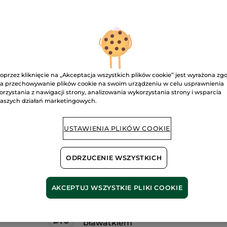
tusz
do
rzęs
Intense
01. Noir
Metamorphose
D
oprzez kliknięcie na „Akceptacja wszystkich plików cookie” jest wyrażona zg
a przechowywanie plików cookie na swoim urządzeniu w celu usprawnienia
Dostawa między
orzystania z nawigacji strony, analizowania wykorzystania strony i wsparcia
aszych działań marketingowych.
Bezpieczna pł
Satysfakcja al
USTAWIENIA PLIKÓW COOKIE
Darmowa wysyłka
DOWIEDZ SIĘ W
ODRZUCENIE WSZYSTKICH
AKCEPTUJ WSZYSTKIE PLIKI COOKIE
Z organicznym
bławatkiem