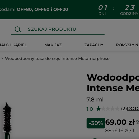
0
1
2
3
:
z kodami
OFF80, OFF60 i OFF20
DNI
GODZINY
IAŁO I KĄPIEL
MAKIJAŻ
ZAPACHY
POMYSŁY N
Wodoodporny tusz do rzęs Intense Metamorphose
Wodoodpor
Intense M
7.8 ml
(2)
DOD
1.0
★★★★★
★★★★★
1
na
69.00 zł
9
-30%
5
gwiazdek.
8846.16 zł / 1l
Przeczytaj
recenzje.
Wodoodporny