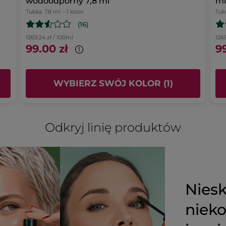
wodoodporny 7,8 ml
ml
Otrzymałem(-am) bonus w zamian za
Tubka
7.8 ml
- 1 kolor
Tub
Nie
wystawienie tej recenzji.
(16)
Polecam ten produkt
Nie
1269.24 zł / 100ml
1269
99.00 zł
99
Wiadomość opublikowana przez yves-rocher.fr
WYBIERZ SWÓJ KOLOR (1)
Odkryj linię produktów
Niesk
nieko