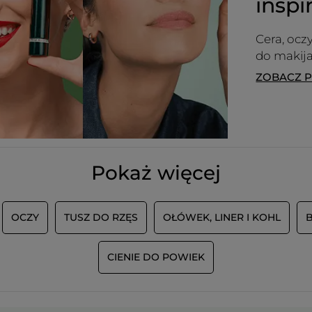
inspi
Cera, ocz
do makija
ZOBACZ 
Pokaż więcej
OCZY
TUSZ DO RZĘS
OŁÓWEK, LINER I KOHL
CIENIE DO POWIEK