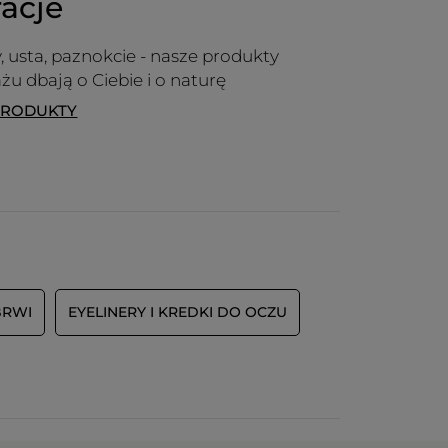
racje
y, usta, paznokcie - nasze produkty
żu dbają o Ciebie i o naturę
PRODUKTY
BRWI
EYELINERY I KREDKI DO OCZU