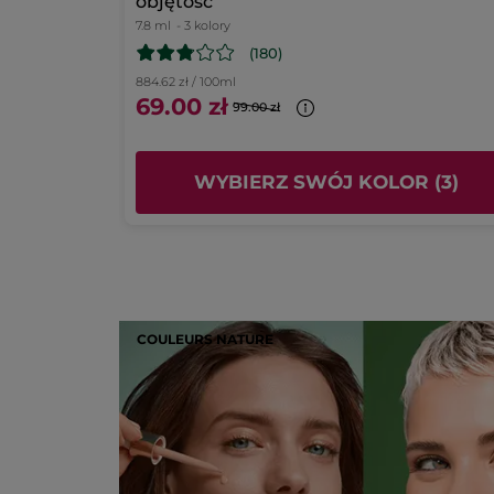
objętość
7.8 ml
- 3 kolory
(180)
884.62 zł / 100ml
69.00 zł
99.00 zł
KA
WYBIERZ SWÓJ KOLOR (3)
COULEURS NATURE