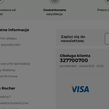
ostawa od
Gwarantowana
Prawo 
zł
satysfakcja
atne informacje
Zapisz się do
min sklepu
newslettera:
a prywatności
Obsługa klienta
327700700
 warunki sprzedaży
poniedziałek - sobota 8:00 - 20:00
y dostawy
ki firmowe
s Rocher
steśmy?
wiedza botaniczna