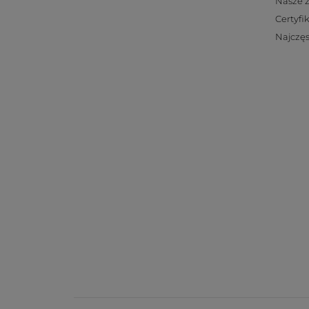
Nasze 
Certyfi
Najczęs