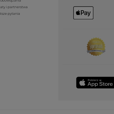
zobowiązania
katy i partnerstwa
tsze pytania