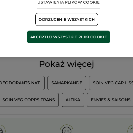
USTAWIENIA PLIKÓW COOKIE
ODRZUCENIE WSZYSTKICH
100%
ekstrakty
60 hekt
roślinne
pól orga
AKCEPTUJ WSZYSTKIE PLIKI COOKIE
Pokaż więcej
 DEODORANTS NAT.
SAMARKANDE
SOIN VEG CAP LIS
SOIN VEG CORPS TRANS
ALTIKA
ENVIES & SAISONS