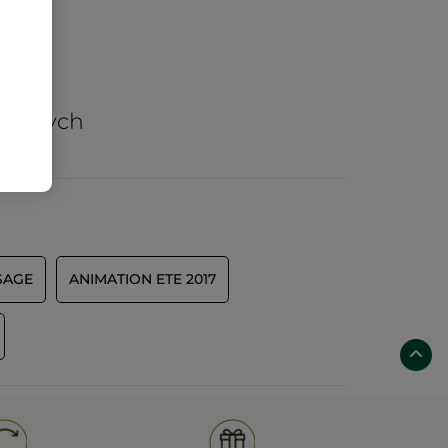
arów
nicznych
SAGE
ANIMATION ETE 2017