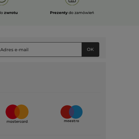
do
zwrotu
Prezenty
do zamówień
OK