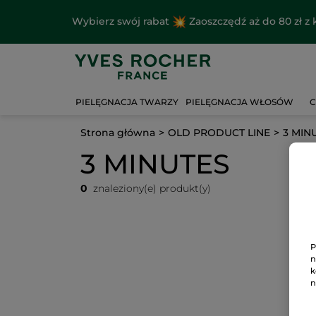
Wybierz swój rabat
Zaoszczędź aż do 80 zł 
PIELĘGNACJA TWARZY
PIELĘGNACJA WŁOSÓW
C
Strona główna
OLD PRODUCT LINE
3 MIN
3 MINUTES
0
znaleziony(e) produkt(y)
P
n
k
n