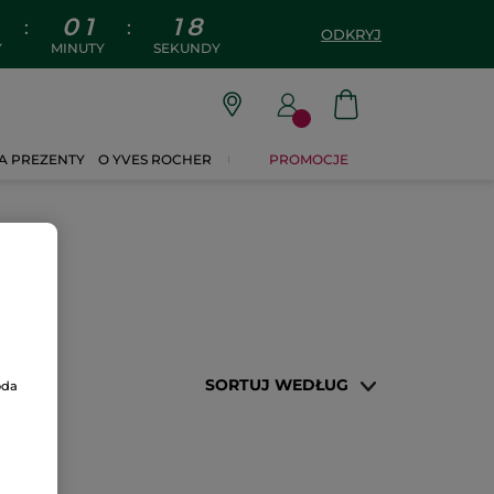
0
1
1
7
:
:
ODKRYJ
Y
MINUTY
SEKUNDY
A PREZENTY
O YVES ROCHER
PROMOCJE
SORTUJ WEDŁUG
oda