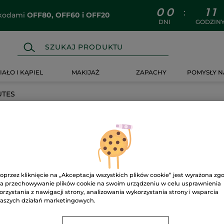
0
0
1
1
:
z kodami
OFF80, OFF60 i OFF20
DNI
GODZIN
IAŁO I KĄPIEL
MAKIJAŻ
ZAPACHY
POMYSŁY N
UTES
oprzez kliknięcie na „Akceptacja wszystkich plików cookie” jest wyrażona zg
a przechowywanie plików cookie na swoim urządzeniu w celu usprawnienia
orzystania z nawigacji strony, analizowania wykorzystania strony i wsparcia
aszych działań marketingowych.