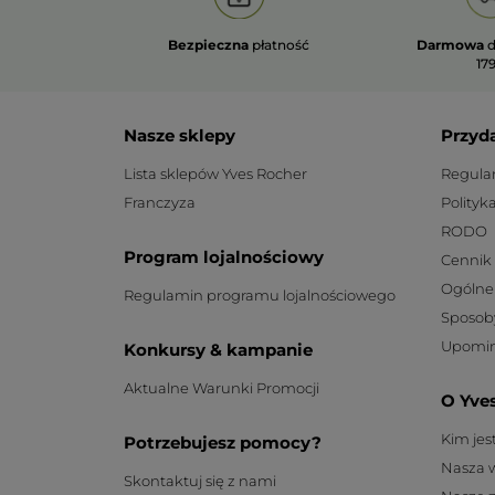
Bezpieczna
płatność
Darmowa
d
179
Nasze sklepy
Przyd
Lista sklepów Yves Rocher
Regula
Franczyza
Polityk
RODO
Program lojalnościowy
Cennik
Ogólne
Regulamin programu lojalnościowego
Sposob
Upomin
Konkursy & kampanie
Aktualne Warunki Promocji
O Yve
Kim je
Potrzebujesz pomocy?
Nasza 
Skontaktuj się z nami