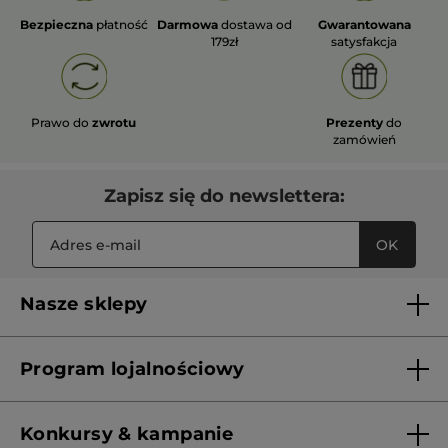
Bezpieczna
płatność
Darmowa
dostawa od
Gwarantowana
179zł
satysfakcja
Prawo do
zwrotu
Prezenty
do
zamówień
Zapisz się do newslettera:
OK
Nasze sklepy
Lista sklepów Yves Rocher
Program lojalnościowy
Franczyza
Regulamin programu lojalnościowego
Konkursy & kampanie