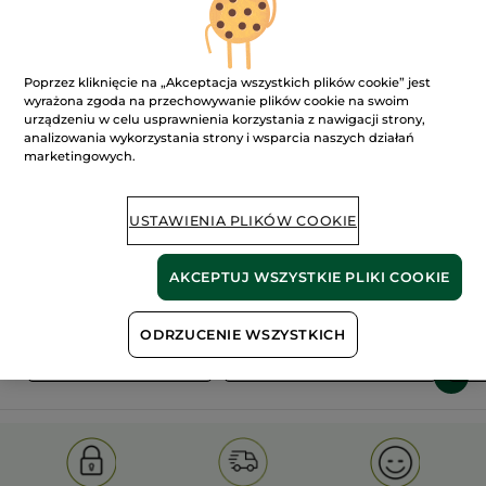
Poprzez kliknięcie na „Akceptacja wszystkich plików cookie” jest
wyrażona zgoda na przechowywanie plików cookie na swoim
urządzeniu w celu usprawnienia korzystania z nawigacji strony,
analizowania wykorzystania strony i wsparcia naszych działań
marketingowych.
100%
ekstrakty
60 hektarów
roślinne
pól organicznych
USTAWIENIA PLIKÓW COOKIE
Pokaż więcej
AKCEPTUJ WSZYSTKIE PLIKI COOKIE
ODRZUCENIE WSZYSTKICH
S
OLD PRODUCT LINE
LES DEODORANTS NAT.
SA