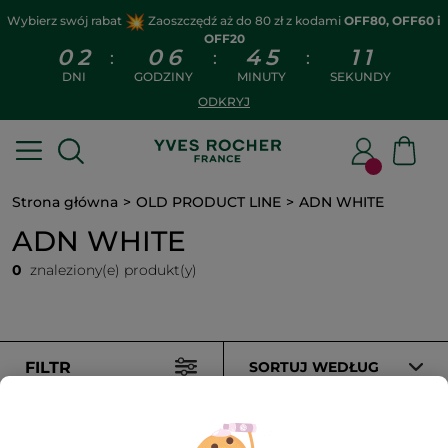
Wybierz swój rabat
Zaoszczędź aż do 80 zł z kodami
OFF80, OFF60 i
OFF20
0
2
0
6
4
5
1
1
:
:
:
DNI
GODZINY
MINUTY
SEKUNDY
ODKRYJ
Strona główna
OLD PRODUCT LINE
ADN WHITE
ADN WHITE
0
znaleziony(e) produkt(y)
FILTR
SORTUJ WEDŁUG