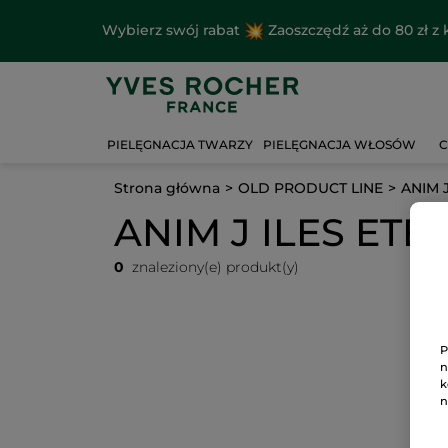
Wybierz swój rabat
Zaoszczędź aż do 80 zł 
PIELĘGNACJA TWARZY
PIELĘGNACJA WŁOSÓW
C
Strona główna
OLD PRODUCT LINE
ANIM 
ANIM J ILES ETE
0
znaleziony(e) produkt(y)
P
n
k
n