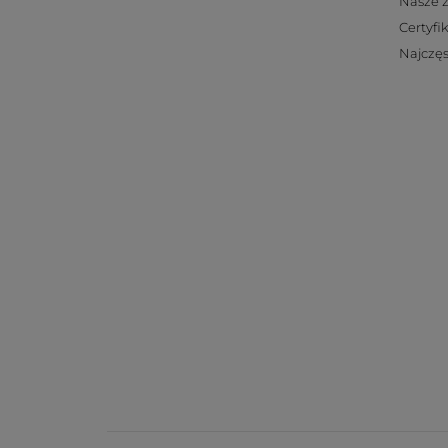
Nasze 
Certyfi
Najczęs