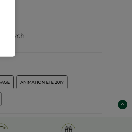
arów
nicznych
SAGE
ANIMATION ETE 2017