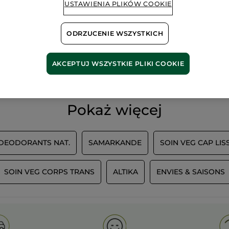
USTAWIENIA PLIKÓW COOKIE
ODRZUCENIE WSZYSTKICH
100%
ekstrakty
60 hekt
roślinne
pól orga
AKCEPTUJ WSZYSTKIE PLIKI COOKIE
Pokaż więcej
 DEODORANTS NAT.
SAMARKANDE
SOIN VEG CAP LIS
SOIN VEG CORPS TRANS
ALTIKA
ENVIES & SAISONS