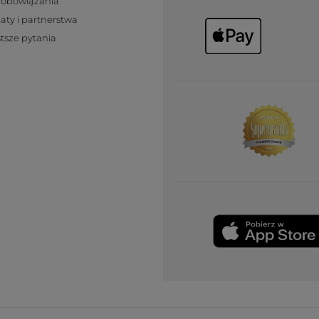
zobowiązania
katy i partnerstwa
tsze pytania