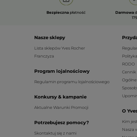
Bezpieczna
płatność
Darmowa
d
179
Nasze sklepy
Przyd
Lista sklepów Yves Rocher
Regula
Franczyza
Polityk
RODO
Program lojalnościowy
Cennik
Ogólne
Regulamin programu lojalnościowego
Sposob
Upomin
Konkursy & kampanie
Aktualne Warunki Promocji
O Yve
Kim je
Potrzebujesz pomocy?
Nasza 
Skontaktuj się z nami