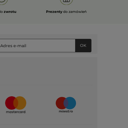
do
zwrotu
Prezenty
do zamówień
OK