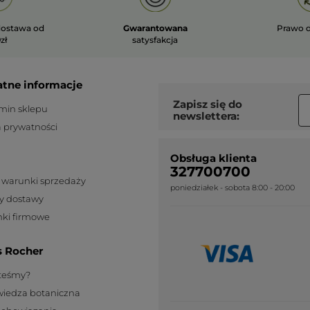
ostawa od
Gwarantowana
Prawo 
zł
satysfakcja
atne informacje
Zapisz się do
min sklepu
newslettera:
a prywatności
Obsługa klienta
327700700
 warunki sprzedaży
poniedziałek - sobota 8:00 - 20:00
y dostawy
ki firmowe
s Rocher
steśmy?
wiedza botaniczna