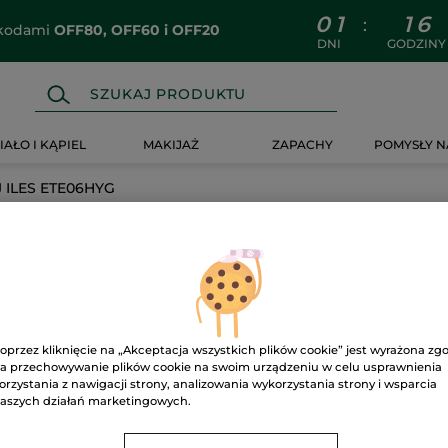
0
1
1
6
:
z kodami
OFF80, OFF60 i OFF20
DNI
GODZINY
IAŁO I KĄPIEL
MAKIJAŻ
ZAPACHY
POMYSŁY N
J ILES ETE06HYG
06HYG
oprzez kliknięcie na „Akceptacja wszystkich plików cookie” jest wyrażona zg
a przechowywanie plików cookie na swoim urządzeniu w celu usprawnienia
orzystania z nawigacji strony, analizowania wykorzystania strony i wsparcia
aszych działań marketingowych.