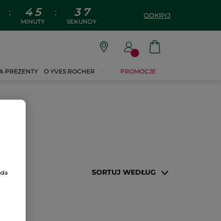
4
5
3
7
:
:
ODKRYJ
MINUTY
SEKUNDY
A PREZENTY
O YVES ROCHER
PROMOCJE
SORTUJ WEDŁUG
oda