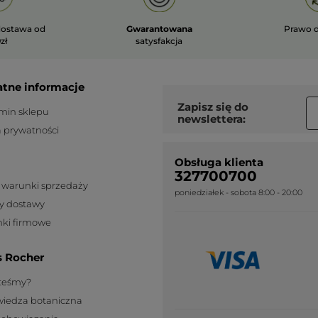
ostawa od
Gwarantowana
Prawo 
zł
satysfakcja
atne informacje
Zapisz się do
min sklepu
newslettera:
a prywatności
Obsługa klienta
327700700
 warunki sprzedaży
poniedziałek - sobota 8:00 - 20:00
y dostawy
ki firmowe
s Rocher
steśmy?
wiedza botaniczna