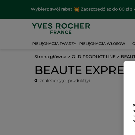
Wybierz swój rabat
Zaoszczędź aż do 80 zł 
PIELĘGNACJA TWARZY
PIELĘGNACJA WŁOSÓW
C
Strona główna
OLD PRODUCT LINE
BEAUT
BEAUTE EXPRESS
0
znaleziony(e) produkt(y)
P
n
k
n