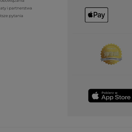
zobowiązania
katy i partnerstwa
tsze pytania