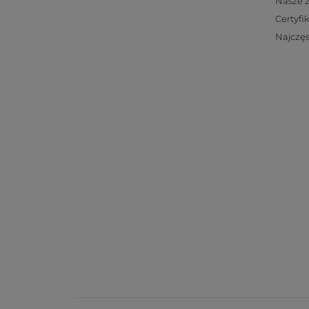
Nasze 
Certyfi
Najczęs