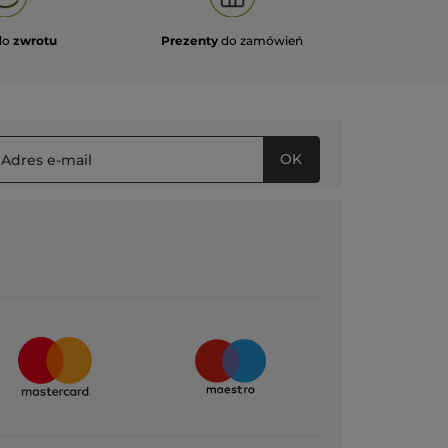
do
zwrotu
Prezenty
do zamówień
OK