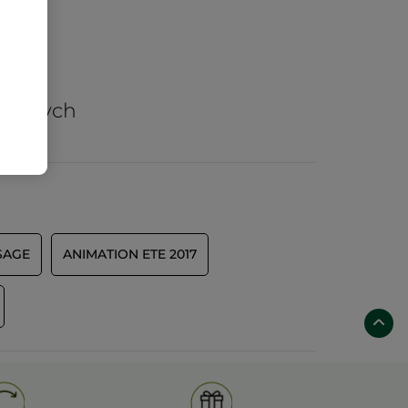
arów
nicznych
SAGE
ANIMATION ETE 2017