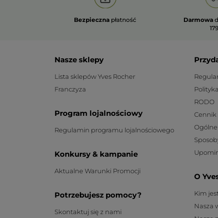
Bezpieczna
płatność
Darmowa
d
179
Nasze sklepy
Przyd
Lista sklepów Yves Rocher
Regula
Franczyza
Polityk
RODO
Program lojalnościowy
Cennik
Ogólne
Regulamin programu lojalnościowego
Sposob
Upomin
Konkursy & kampanie
Aktualne Warunki Promocji
O Yve
Kim je
Potrzebujesz pomocy?
Nasza 
Skontaktuj się z nami