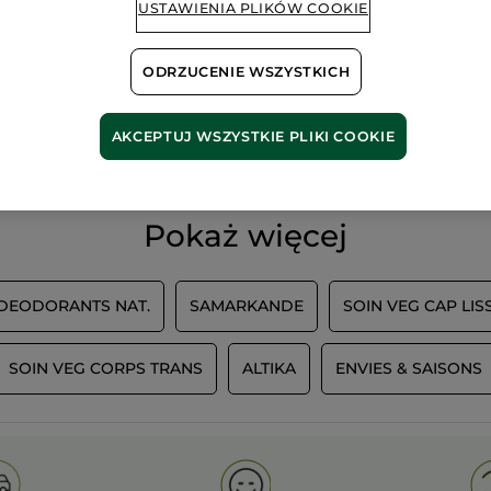
USTAWIENIA PLIKÓW COOKIE
ODRZUCENIE WSZYSTKICH
100%
ekstrakty
60 hekt
roślinne
pól orga
AKCEPTUJ WSZYSTKIE PLIKI COOKIE
Pokaż więcej
 DEODORANTS NAT.
SAMARKANDE
SOIN VEG CAP LIS
SOIN VEG CORPS TRANS
ALTIKA
ENVIES & SAISONS