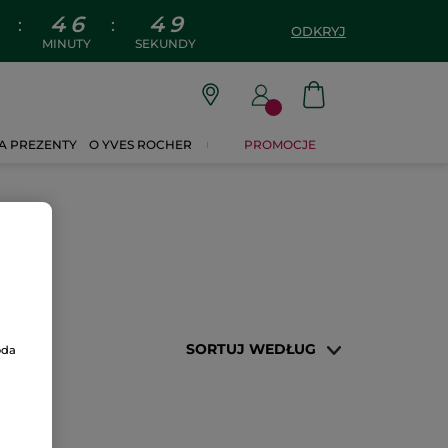
4
6
4
9
:
:
ODKRYJ
MINUTY
SEKUNDY
A PREZENTY
O YVES ROCHER
PROMOCJE
SORTUJ WEDŁUG
oda