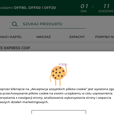
0
1
1
1
:
z kodami
OFF80, OFF60 i OFF20
DNI
GODZINY
IAŁO I KĄPIEL
MAKIJAŻ
ZAPACHY
POMYSŁY N
E EXPRESS COIF
 COIF
oprzez kliknięcie na „Akceptacja wszystkich plików cookie” jest wyrażona zg
a przechowywanie plików cookie na swoim urządzeniu w celu usprawnienia
orzystania z nawigacji strony, analizowania wykorzystania strony i wsparcia
aszych działań marketingowych.