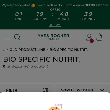
Wybierz swój rabat
Zaoszczędź aż do 80 zł z kodami
OFF80, OFF60 i
OFF20
0
1
1
9
4
8
3
9
:
:
:
DNI
GODZINY
MINUTY
SEKUNDY
ODKRYJ
...
OLD PRODUCT LINE
BIO SPECIFIC NUTRIT.
BIO SPECIFIC NUTRIT.
0
znaleziony(e) produkt(y)
FILTR
SORTUJ WEDŁUG