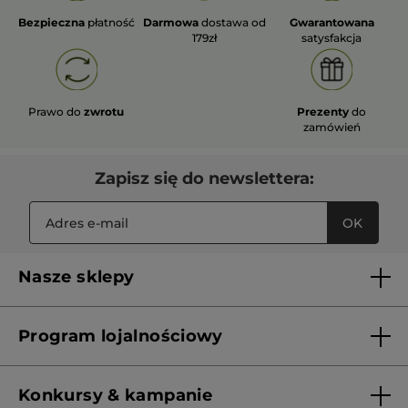
Bezpieczna
płatność
Darmowa
dostawa od
Gwarantowana
179zł
satysfakcja
Prawo do
zwrotu
Prezenty
do
zamówień
Zapisz się do newslettera:
OK
Nasze sklepy
Lista sklepów Yves Rocher
Program lojalnościowy
Franczyza
Regulamin programu lojalnościowego
Konkursy & kampanie