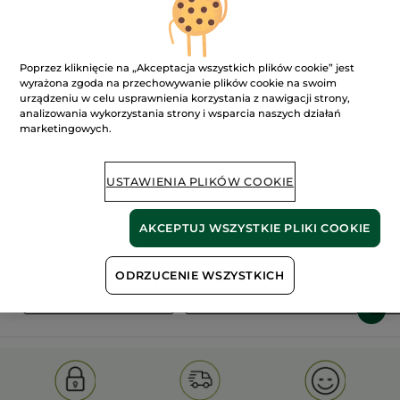
Poprzez kliknięcie na „Akceptacja wszystkich plików cookie” jest
wyrażona zgoda na przechowywanie plików cookie na swoim
urządzeniu w celu usprawnienia korzystania z nawigacji strony,
analizowania wykorzystania strony i wsparcia naszych działań
marketingowych.
100%
ekstrakty
60 hektarów
roślinne
pól organicznych
USTAWIENIA PLIKÓW COOKIE
Pokaż więcej
AKCEPTUJ WSZYSTKIE PLIKI COOKIE
ODRZUCENIE WSZYSTKICH
S
OLD PRODUCT LINE
LES DEODORANTS NAT.
SA