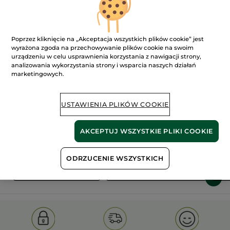
Poprzez kliknięcie na „Akceptacja wszystkich plików cookie” jest
wyrażona zgoda na przechowywanie plików cookie na swoim
urządzeniu w celu usprawnienia korzystania z nawigacji strony,
analizowania wykorzystania strony i wsparcia naszych działań
marketingowych.
100%
ekstrakty
60 hektarów
roślinne
pól organicznych
USTAWIENIA PLIKÓW COOKIE
Pokaż więcej
AKCEPTUJ WSZYSTKIE PLIKI COOKIE
ODRZUCENIE WSZYSTKICH
S
OLD PRODUCT LINE
LES DEODORANTS NAT.
SA