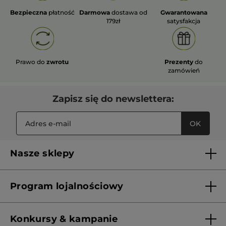
Bezpieczna
płatność
Darmowa
dostawa od
Gwarantowana
179zł
satysfakcja
Prawo do
zwrotu
Prezenty
do
zamówień
Zapisz się do newslettera:
OK
Nasze sklepy
Lista sklepów Yves Rocher
Program lojalnościowy
Franczyza
Regulamin programu lojalnościowego
Konkursy & kampanie