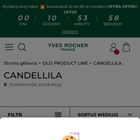
Wybierz swój rabat
Zaoszczędź aż do 80 zł z kodami
OFF80, OFF60 i
OFF20
0
0
1
0
5
3
5
8
:
:
:
DNI
GODZINY
MINUTY
SEKUNDY
ODKRYJ
Strona główna
OLD PRODUCT LINE
CANDELLILA
CANDELLILA
0
znaleziony(e) produkt(y)
FILTR
SORTUJ WEDŁUG