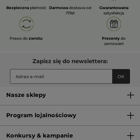
Bezpieczna
płatność
Darmowa
dostawa od
Gwarantowana
179zł
satysfakcja
Prawo do
zwrotu
Prezenty
do
zamówień
Zapisz się do newslettera:
OK
Nasze sklepy
Lista sklepów Yves Rocher
Program lojalnościowy
Franczyza
Regulamin programu lojalnościowego
Konkursy & kampanie