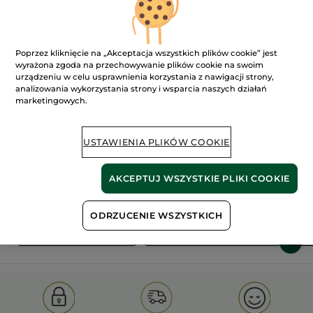
Poprzez kliknięcie na „Akceptacja wszystkich plików cookie” jest
wyrażona zgoda na przechowywanie plików cookie na swoim
urządzeniu w celu usprawnienia korzystania z nawigacji strony,
analizowania wykorzystania strony i wsparcia naszych działań
marketingowych.
100%
ekstrakty
60 hektarów
roślinne
pól organicznych
USTAWIENIA PLIKÓW COOKIE
Pokaż więcej
AKCEPTUJ WSZYSTKIE PLIKI COOKIE
ODRZUCENIE WSZYSTKICH
S
OLD PRODUCT LINE
LES DEODORANTS NAT.
SA