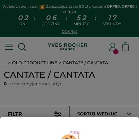
Wybierz swój rabat
Zaoszczędź aż do 80 zł z kodami
OFF80, OFF60 i
OFF20
0
2
0
6
5
2
1
7
:
:
:
DNI
GODZINY
MINUTY
SEKUNDY
ODKRYJ
...
OLD PRODUCT LINE
CANTATE / CANTATA
CANTATE / CANTATA
0
znaleziony(e) produkt(y)
FILTR
SORTUJ WEDŁUG