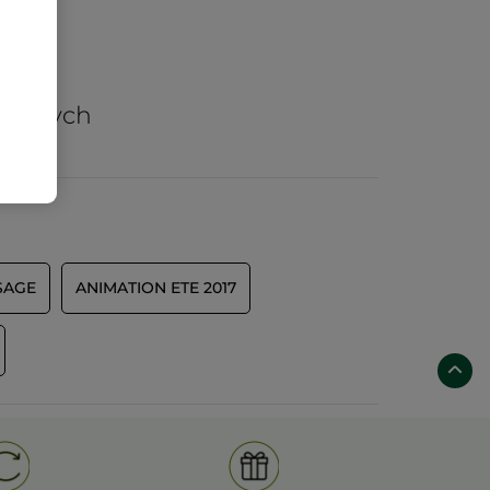
arów
nicznych
SAGE
ANIMATION ETE 2017