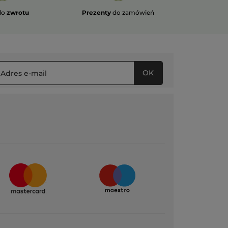
do
zwrotu
Prezenty
do zamówień
OK