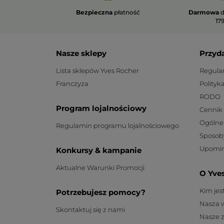
Bezpieczna
płatność
Darmowa
d
179
Nasze sklepy
Przyd
Lista sklepów Yves Rocher
Regula
Franczyza
Polityk
RODO
Program lojalnościowy
Cennik
Ogólne
Regulamin programu lojalnościowego
Sposob
Upomin
Konkursy & kampanie
Aktualne Warunki Promocji
O Yve
Kim je
Potrzebujesz pomocy?
Nasza 
Skontaktuj się z nami
Nasze 