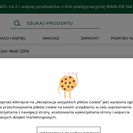
40% na 2 i więcej produktów z linii pielęgnacyjnej BAIN DE N
IAŁO I KĄPIEL
MAKIJAŻ
ZAPACHY
POMYSŁY N
tion Noël 2014
014
oprzez kliknięcie na „Akceptacja wszystkich plików cookie” jest wyrażona zg
a przechowywanie plików cookie na swoim urządzeniu w celu usprawnienia
orzystania z nawigacji strony, analizowania wykorzystania strony i wsparcia
aszych działań marketingowych.