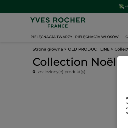
-
PIELĘGNACJA TWARZY
PIELĘGNACJA WŁOSÓW
C
Strona główna
OLD PRODUCT LINE
Collec
Collection Noël 2
0
znaleziony(e) produkt(y)
P
n
k
n