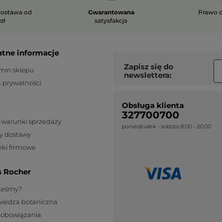
ostawa od
Gwarantowana
Prawo 
zł
satysfakcja
atne informacje
Zapisz się do
min sklepu
newslettera:
a prywatności
Obsługa klienta
327700700
 warunki sprzedaży
poniedziałek - sobota 8:00 - 20:00
y dostawy
ki firmowe
s Rocher
steśmy?
wiedza botaniczna
zobowiązania