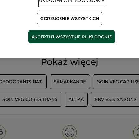
USTAWIENIA PLIKÓW COOKIE
ODRZUCENIE WSZYSTKICH
100%
ekstrakty
60 hekt
roślinne
pól orga
AKCEPTUJ WSZYSTKIE PLIKI COOKIE
Pokaż więcej
 DEODORANTS NAT.
SAMARKANDE
SOIN VEG CAP LIS
SOIN VEG CORPS TRANS
ALTIKA
ENVIES & SAISONS