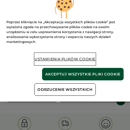
Poprzez kliknięcie na „Akceptacja wszystkich plików cookie” jest
wyrażona zgoda na przechowywanie plików cookie na swoim
urządzeniu w celu usprawnienia korzystania z nawigacji strony,
analizowania wykorzystania strony i wsparcia naszych działań
marketingowych.
100%
ekstrakty
60 hektarów
roślinne
pól organicznych
USTAWIENIA PLIKÓW COOKIE
Pokaż więcej
AKCEPTUJ WSZYSTKIE PLIKI COOKIE
ODRZUCENIE WSZYSTKICH
S
OLD PRODUCT LINE
LES DEODORANTS NAT.
SA