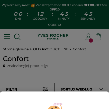
Wybierz swój rabat
Zaoszczędź aż do 80 zł z kodami
OFF80, OFF60 i
OFF20
0
0
1
2
4
5
4
3
:
:
:
DNI
GODZINY
MINUTY
SEKUNDY
ODKRYJ
Strona główna
OLD PRODUCT LINE
Confort
Confort
0
znaleziony(e) produkt(y)
FILTR
SORTUJ WEDŁUG