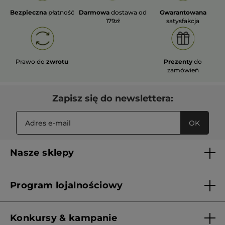
Bezpieczna
płatność
Darmowa
dostawa od
Gwarantowana
179zł
satysfakcja
Prawo do
zwrotu
Prezenty
do
zamówień
Zapisz się do newslettera:
OK
Nasze sklepy
Lista sklepów Yves Rocher
Program lojalnościowy
Franczyza
Regulamin programu lojalnościowego
Konkursy & kampanie