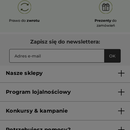
Prawo do
zwrotu
Prezenty
do
zamówień
Zapisz się do newslettera:
OK
Nasze sklepy
Lista sklepów Yves Rocher
Program lojalnościowy
Franczyza
Regulamin programu lojalnościowego
Konkursy & kampanie
Aktualne Warunki Promocji
Potrzebujesz pomocy?