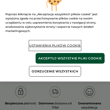
Poprzez kliknięcie na „Akceptacja wszystkich plików cookie” jest
wyrażona zgoda na przechowywanie plików cookie na swoim
urządzeniu w celu usprawnienia korzystania z nawigacji strony,
analizowania wykorzystania strony i wsparcia naszych działań
100%
ekstrakty
60 hektarów
marketingowych.
roślinne
pól organicznych
USTAWIENIA PLIKÓW COOKIE
Pokaż więcej
AKCEPTUJ WSZYSTKIE PLIKI COOKIE
S
OLD PRODUCT LINE
LES DEODORANTS NAT.
SA
ODRZUCENIE WSZYSTKICH
Bezpieczna
płatność
Darmowa
dostawa od
Gwarantowana
179zł
satysfakcja