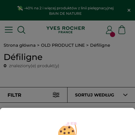
-40% na 2 i więcej produktów z linii pielęgnacyjnej
BAIN DE NATURE
Strona główna
OLD PRODUCT LINE
Défiligne
Défiligne
0
znaleziony(e) produkt(y)
FILTR
SORTUJ WEDŁUG