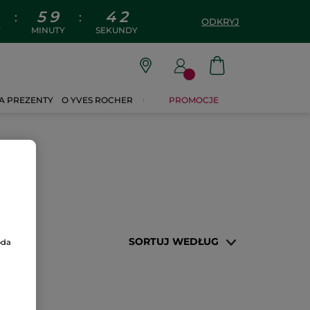
5
9
4
2
:
:
ODKRYJ
Y
MINUTY
SEKUNDY
A PREZENTY
O YVES ROCHER
PROMOCJE
SORTUJ WEDŁUG
oda