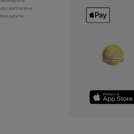
zobowiązania
katy i partnerstwa
tsze pytania