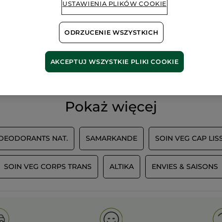
USTAWIENIA PLIKÓW COOKIE
ODRZUCENIE WSZYSTKICH
100%
ekstrakty
60 hekt
roślinne
pól orga
AKCEPTUJ WSZYSTKIE PLIKI COOKIE
Pokaż więcej
 DEODORANTS NAT.
SAMARKANDE
SOIN VEG CAP LIS
SOIN VEG CORPS TRANS
ALTIKA
ENVIES & SAISONS