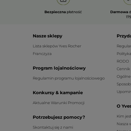
Bezpieczna
płatność
Darmowa
d
179
Nasze sklepy
Przyd
Lista sklepów Yves Rocher
Regula
Franczyza
Polityk
RODO
Program lojalnościowy
Cennik
Ogólne
Regulamin programu lojalnościowego
Sposob
Upomin
Konkursy & kampanie
Aktualne Warunki Promocji
O Yve
Kim je
Potrzebujesz pomocy?
Nasza 
Skontaktuj się z nami