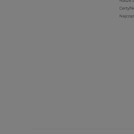
Nasze 
Certyfi
Najczęs