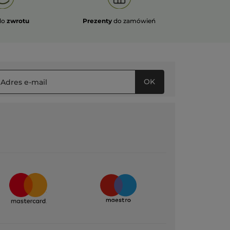
do
zwrotu
Prezenty
do zamówień
OK