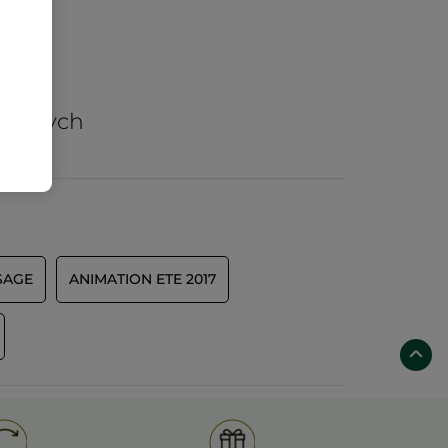
arów
nicznych
SAGE
ANIMATION ETE 2017