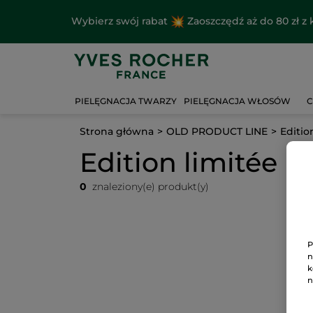
Wybierz swój rabat
Zaoszczędź aż do 80 zł 
PIELĘGNACJA TWARZY
PIELĘGNACJA WŁOSÓW
C
Strona główna
OLD PRODUCT LINE
Editio
Edition limitée P
0
znaleziony(e) produkt(y)
P
n
k
n