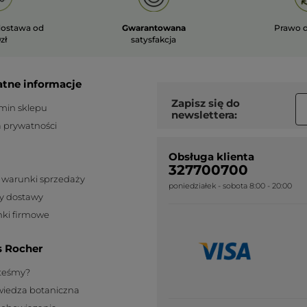
ostawa od
Gwarantowana
Prawo 
zł
satysfakcja
atne informacje
Zapisz się do
min sklepu
newslettera:
a prywatności
Obsługa klienta
327700700
 warunki sprzedaży
poniedziałek - sobota 8:00 - 20:00
y dostawy
ki firmowe
s Rocher
steśmy?
wiedza botaniczna