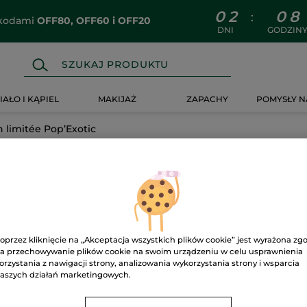
0
2
0
8
:
z kodami
OFF80, OFF60 i OFF20
DNI
GODZIN
IAŁO I KĄPIEL
MAKIJAŻ
ZAPACHY
POMYSŁY N
n limitée Pop’Exotic
op’Exotic
oprzez kliknięcie na „Akceptacja wszystkich plików cookie” jest wyrażona zg
a przechowywanie plików cookie na swoim urządzeniu w celu usprawnienia
orzystania z nawigacji strony, analizowania wykorzystania strony i wsparcia
aszych działań marketingowych.