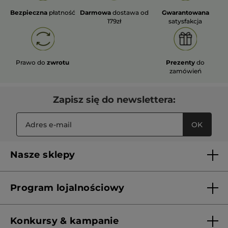
Bezpieczna
płatność
Darmowa
dostawa od
Gwarantowana
179zł
satysfakcja
Prawo do
zwrotu
Prezenty
do
zamówień
Zapisz się do newslettera:
OK
Nasze sklepy
Lista sklepów Yves Rocher
Program lojalnościowy
Franczyza
Regulamin programu lojalnościowego
Konkursy & kampanie