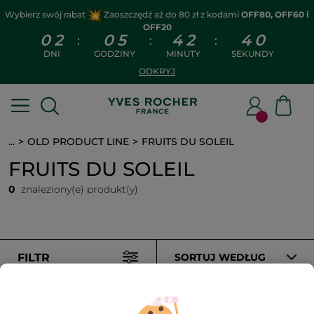
Wybierz swój rabat
Zaoszczędź aż do 80 zł z kodami
OFF80, OFF60 i
OFF20
0
2
0
5
4
2
4
0
:
:
:
DNI
GODZINY
MINUTY
SEKUNDY
ODKRYJ
...
OLD PRODUCT LINE
FRUITS DU SOLEIL
FRUITS DU SOLEIL
0
znaleziony(e) produkt(y)
FILTR
SORTUJ WEDŁUG