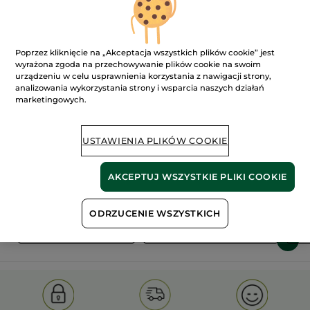
Poprzez kliknięcie na „Akceptacja wszystkich plików cookie” jest
wyrażona zgoda na przechowywanie plików cookie na swoim
urządzeniu w celu usprawnienia korzystania z nawigacji strony,
analizowania wykorzystania strony i wsparcia naszych działań
marketingowych.
100%
ekstrakty
60 hektarów
roślinne
pól organicznych
USTAWIENIA PLIKÓW COOKIE
Pokaż więcej
AKCEPTUJ WSZYSTKIE PLIKI COOKIE
ODRZUCENIE WSZYSTKICH
S
OLD PRODUCT LINE
LES DEODORANTS NAT.
SA