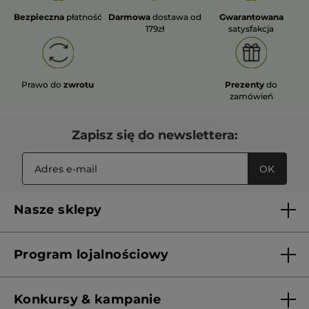
Bezpieczna
płatność
Darmowa
dostawa od
Gwarantowana
179zł
satysfakcja
Prawo do
zwrotu
Prezenty
do
zamówień
Zapisz się do newslettera:
OK
Nasze sklepy
Lista sklepów Yves Rocher
Program lojalnościowy
Franczyza
Regulamin programu lojalnościowego
Konkursy & kampanie