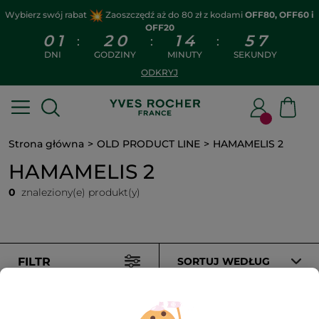
Wybierz swój rabat
Zaoszczędź aż do 80 zł z kodami
OFF80, OFF60 i
OFF20
0
1
2
0
1
4
5
7
:
:
:
DNI
GODZINY
MINUTY
SEKUNDY
ODKRYJ
Strona główna
OLD PRODUCT LINE
HAMAMELIS 2
HAMAMELIS 2
0
znaleziony(e) produkt(y)
FILTR
SORTUJ WEDŁUG