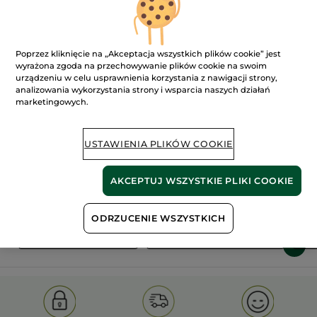
Poprzez kliknięcie na „Akceptacja wszystkich plików cookie” jest
wyrażona zgoda na przechowywanie plików cookie na swoim
urządzeniu w celu usprawnienia korzystania z nawigacji strony,
analizowania wykorzystania strony i wsparcia naszych działań
marketingowych.
100%
ekstrakty
60 hektarów
roślinne
pól organicznych
USTAWIENIA PLIKÓW COOKIE
Pokaż więcej
AKCEPTUJ WSZYSTKIE PLIKI COOKIE
ODRZUCENIE WSZYSTKICH
S
OLD PRODUCT LINE
LES DEODORANTS NAT.
SA