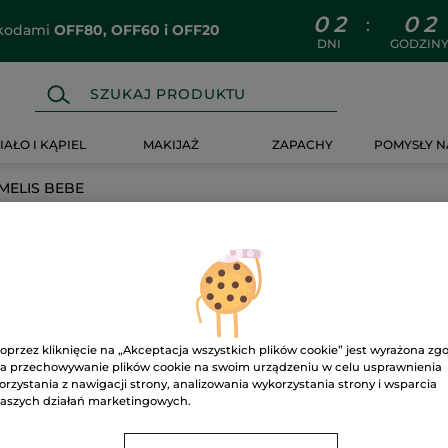
0
2
0
2
:
z kodami
OFF80, OFF60 i OFF20
DNI
GODZIN
IAŁO I KĄPIEL
MAKIJAŻ
ZAPACHY
POMYSŁY N
ELIS BEBE
BE
oprzez kliknięcie na „Akceptacja wszystkich plików cookie” jest wyrażona zg
a przechowywanie plików cookie na swoim urządzeniu w celu usprawnienia
orzystania z nawigacji strony, analizowania wykorzystania strony i wsparcia
aszych działań marketingowych.