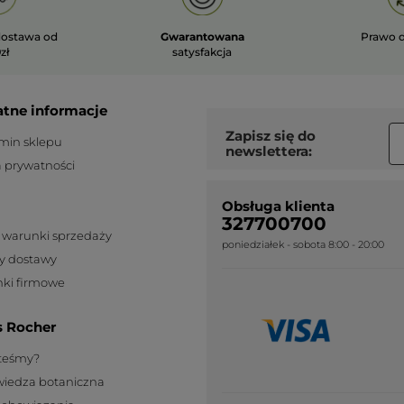
ostawa od
Gwarantowana
Prawo 
zł
satysfakcja
atne informacje
Zapisz się do
min sklepu
newslettera:
a prywatności
Obsługa klienta
327700700
 warunki sprzedaży
poniedziałek - sobota 8:00 - 20:00
y dostawy
ki firmowe
s Rocher
steśmy?
wiedza botaniczna