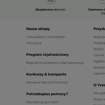
Bezpieczna
płatność
Darmowa
d
179
Nasze sklepy
Przyd
Lista sklepów Yves Rocher
Regula
Franczyza
Polityk
RODO
Program lojalnościowy
Cennik
Ogólne
Regulamin programu lojalnościowego
Sposob
Upomin
Konkursy & kampanie
Aktualne Warunki Promocji
O Yve
Kim je
Potrzebujesz pomocy?
Nasza 
Skontaktuj się z nami