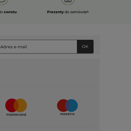
do
zwrotu
Prezenty
do zamówień
OK