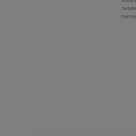
Nasze 
Certyfi
Najczęs