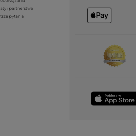
zobowiązania
katy i partnerstwa
tsze pytania