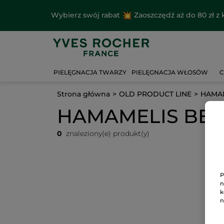
Wybierz swój rabat
Zaoszczędź aż do 80 zł 
PIELĘGNACJA TWARZY
PIELĘGNACJA WŁOSÓW
C
Strona główna
OLD PRODUCT LINE
HAMAM
HAMAMELIS BE
0
znaleziony(e) produkt(y)
P
n
k
n