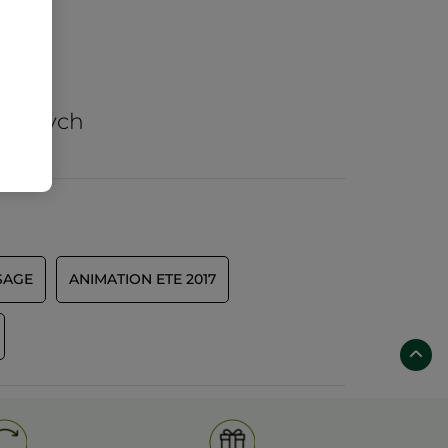
arów
nicznych
SAGE
ANIMATION ETE 2017