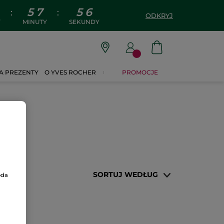
5
7
5
6
:
:
ODKRYJ
Y
MINUTY
SEKUNDY
A PREZENTY
O YVES ROCHER
PROMOCJE
SORTUJ WEDŁUG
oda