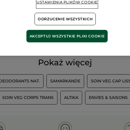
USTAWIENIA PLIKÓW COOKIE
ODRZUCENIE WSZYSTKICH
100%
ekstrakty
60 hekt
roślinne
pól orga
AKCEPTUJ WSZYSTKIE PLIKI COOKIE
Pokaż więcej
 DEODORANTS NAT.
SAMARKANDE
SOIN VEG CAP LIS
SOIN VEG CORPS TRANS
ALTIKA
ENVIES & SAISONS