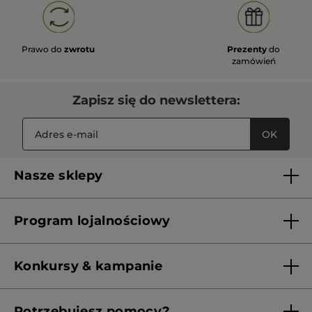
Prawo do
zwrotu
Prezenty
do
zamówień
Zapisz się do newslettera:
OK
Nasze sklepy
Lista sklepów Yves Rocher
Program lojalnościowy
Franczyza
Regulamin programu lojalnościowego
Konkursy & kampanie
Aktualne Warunki Promocji
Potrzebujesz pomocy?