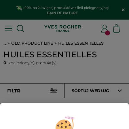
-40% na 2 i więcej produktów z linii pielęgnacyjnej
BAIN DE NATURE
...
OLD PRODUCT LINE
HUILES ESSENTIELLES
HUILES ESSENTIELLES
0
znaleziony(e) produkt(y)
FILTR
SORTUJ WEDŁUG