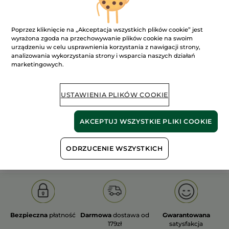
Poprzez kliknięcie na „Akceptacja wszystkich plików cookie” jest
wyrażona zgoda na przechowywanie plików cookie na swoim
urządzeniu w celu usprawnienia korzystania z nawigacji strony,
analizowania wykorzystania strony i wsparcia naszych działań
100%
ekstrakty
60 hektarów
marketingowych.
roślinne
pól organicznych
USTAWIENIA PLIKÓW COOKIE
Pokaż więcej
AKCEPTUJ WSZYSTKIE PLIKI COOKIE
S
OLD PRODUCT LINE
LES DEODORANTS NAT.
SA
ODRZUCENIE WSZYSTKICH
Bezpieczna
płatność
Darmowa
dostawa od
Gwarantowana
179zł
satysfakcja