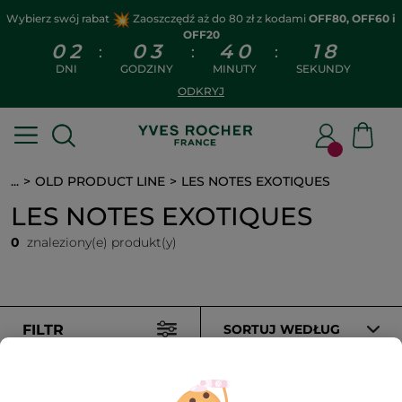
Wybierz swój rabat
Zaoszczędź aż do 80 zł z kodami
OFF80, OFF60 i
OFF20
0
2
0
3
4
0
1
8
:
:
:
DNI
GODZINY
MINUTY
SEKUNDY
ODKRYJ
...
OLD PRODUCT LINE
LES NOTES EXOTIQUES
LES NOTES EXOTIQUES
0
znaleziony(e) produkt(y)
FILTR
SORTUJ WEDŁUG