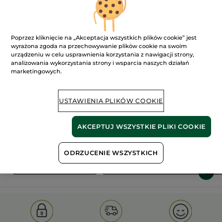
Poprzez kliknięcie na „Akceptacja wszystkich plików cookie” jest
wyrażona zgoda na przechowywanie plików cookie na swoim
urządzeniu w celu usprawnienia korzystania z nawigacji strony,
analizowania wykorzystania strony i wsparcia naszych działań
marketingowych.
100%
ekstrakty
60 hektarów
roślinne
pól organicznych
USTAWIENIA PLIKÓW COOKIE
Pokaż więcej
AKCEPTUJ WSZYSTKIE PLIKI COOKIE
ODRZUCENIE WSZYSTKICH
S
OLD PRODUCT LINE
LES DEODORANTS NAT.
SA