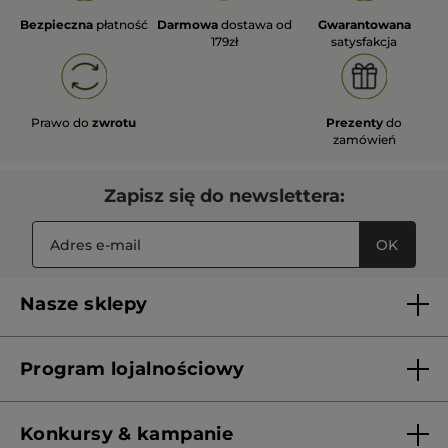
Bezpieczna
płatność
Darmowa
dostawa od
Gwarantowana
179zł
satysfakcja
Prawo do
zwrotu
Prezenty
do
zamówień
Zapisz się do newslettera:
OK
Nasze sklepy
Lista sklepów Yves Rocher
Program lojalnościowy
Franczyza
Regulamin programu lojalnościowego
Konkursy & kampanie