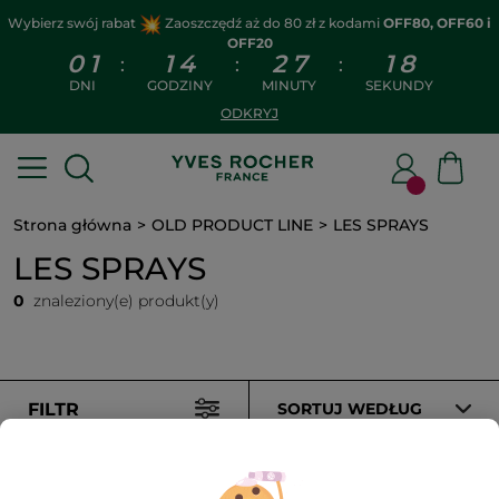
Wybierz swój rabat
Zaoszczędź aż do 80 zł z kodami
OFF80, OFF60 i
OFF20
0
1
1
4
2
7
1
8
:
:
:
DNI
GODZINY
MINUTY
SEKUNDY
ODKRYJ
Strona główna
OLD PRODUCT LINE
LES SPRAYS
LES SPRAYS
0
znaleziony(e) produkt(y)
FILTR
SORTUJ WEDŁUG