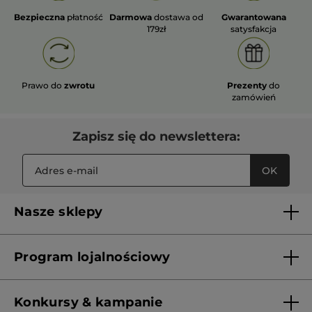
Bezpieczna
płatność
Darmowa
dostawa od
Gwarantowana
179zł
satysfakcja
Prawo do
zwrotu
Prezenty
do
zamówień
Zapisz się do newslettera:
OK
Nasze sklepy
Lista sklepów Yves Rocher
Program lojalnościowy
Franczyza
Regulamin programu lojalnościowego
Konkursy & kampanie