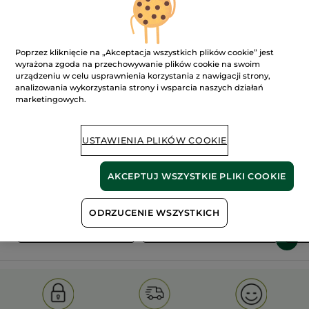
Poprzez kliknięcie na „Akceptacja wszystkich plików cookie” jest
wyrażona zgoda na przechowywanie plików cookie na swoim
urządzeniu w celu usprawnienia korzystania z nawigacji strony,
analizowania wykorzystania strony i wsparcia naszych działań
marketingowych.
100%
ekstrakty
60 hektarów
roślinne
pól organicznych
USTAWIENIA PLIKÓW COOKIE
Pokaż więcej
AKCEPTUJ WSZYSTKIE PLIKI COOKIE
ODRZUCENIE WSZYSTKICH
S
OLD PRODUCT LINE
LES DEODORANTS NAT.
SA