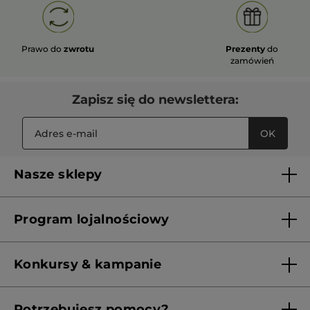
Prawo do
zwrotu
Prezenty
do
zamówień
Zapisz się do newslettera:
OK
Nasze sklepy
Lista sklepów Yves Rocher
Program lojalnościowy
Franczyza
Regulamin programu lojalnościowego
Konkursy & kampanie
Aktualne Warunki Promocji
Potrzebujesz pomocy?