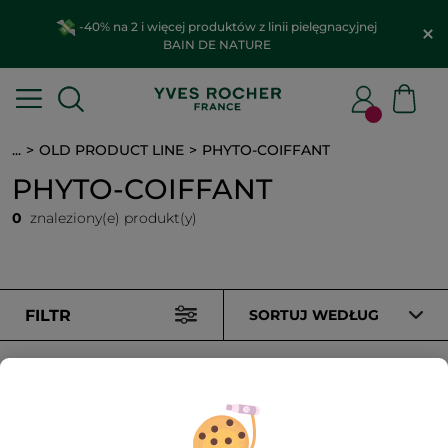
-40% na 2 i więcej produktów z linii pielęgnacyjnej
BAIN DE NATURE
...
OLD PRODUCT LINE
PHYTO-COIFFANT
PHYTO-COIFFANT
0
znaleziony(e) produkt(y)
FILTR
SORTUJ WEDŁUG