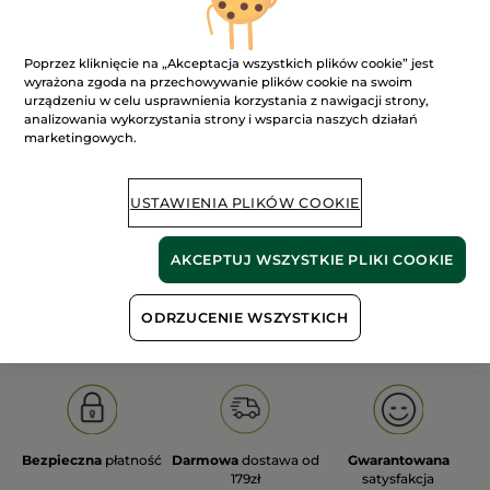
Poprzez kliknięcie na „Akceptacja wszystkich plików cookie” jest
wyrażona zgoda na przechowywanie plików cookie na swoim
urządzeniu w celu usprawnienia korzystania z nawigacji strony,
analizowania wykorzystania strony i wsparcia naszych działań
100%
ekstrakty
60 hektarów
marketingowych.
roślinne
pól organicznych
USTAWIENIA PLIKÓW COOKIE
Pokaż więcej
AKCEPTUJ WSZYSTKIE PLIKI COOKIE
S
OLD PRODUCT LINE
LES DEODORANTS NAT.
SA
ODRZUCENIE WSZYSTKICH
Bezpieczna
płatność
Darmowa
dostawa od
Gwarantowana
179zł
satysfakcja