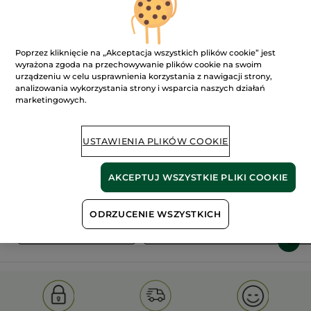
Poprzez kliknięcie na „Akceptacja wszystkich plików cookie” jest
wyrażona zgoda na przechowywanie plików cookie na swoim
urządzeniu w celu usprawnienia korzystania z nawigacji strony,
analizowania wykorzystania strony i wsparcia naszych działań
marketingowych.
100%
ekstrakty
60 hektarów
roślinne
pól organicznych
USTAWIENIA PLIKÓW COOKIE
Pokaż więcej
AKCEPTUJ WSZYSTKIE PLIKI COOKIE
ODRZUCENIE WSZYSTKICH
S
OLD PRODUCT LINE
LES DEODORANTS NAT.
SA