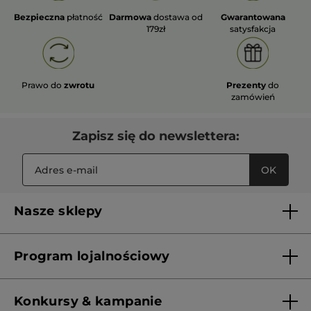
Bezpieczna
płatność
Darmowa
dostawa od
Gwarantowana
179zł
satysfakcja
Prawo do
zwrotu
Prezenty
do
zamówień
Zapisz się do newslettera:
OK
Nasze sklepy
Lista sklepów Yves Rocher
Program lojalnościowy
Franczyza
Regulamin programu lojalnościowego
Konkursy & kampanie