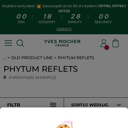
Wybierz swój rabat
Zaoszczędź aż do 80 zł z kodami
OFF80, OFF60 i
OFF20
0
0
1
8
2
8
0
0
:
:
:
DNI
GODZINY
MINUTY
SEKUNDY
ODKRYJ
...
OLD PRODUCT LINE
PHYTUM REFLETS
PHYTUM REFLETS
0
znaleziony(e) produkt(y)
FILTR
SORTUJ WEDŁUG