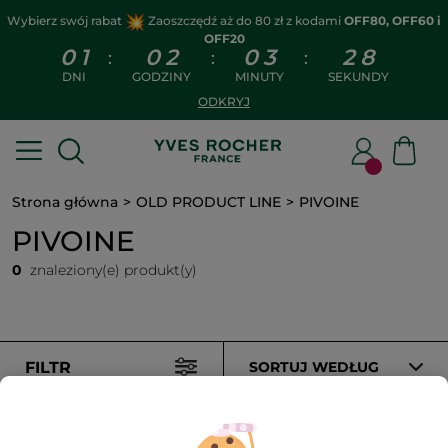
Wybierz swój rabat
Zaoszczędź aż do 80 zł z kodami
OFF80, OFF60 i
OFF20
0
1
0
2
0
3
2
8
:
:
:
DNI
GODZINY
MINUTY
SEKUNDY
ODKRYJ
Strona główna
OLD PRODUCT LINE
PIVOINE
PIVOINE
0
znaleziony(e) produkt(y)
FILTR
SORTUJ WEDŁUG