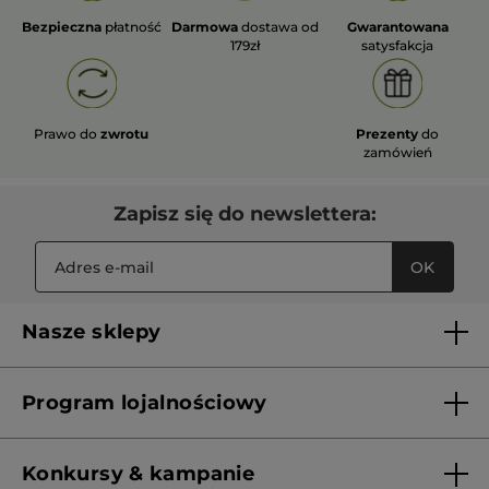
Bezpieczna
płatność
Darmowa
dostawa od
Gwarantowana
179zł
satysfakcja
Prawo do
zwrotu
Prezenty
do
zamówień
Zapisz się do newslettera:
OK
Nasze sklepy
Lista sklepów Yves Rocher
Program lojalnościowy
Franczyza
Regulamin programu lojalnościowego
Konkursy & kampanie