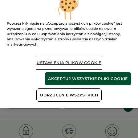
Poprzez kliknięcie na „Akceptacja wszystkich plików cookie” jest
wyrażona zgoda na przechowywanie plików cookie na swoim
urządzeniu w celu usprawnienia korzystania z nawigacji strony,
analizowania wykorzystania strony i wsparcia naszych działań
marketingowych.
100%
ekstrakty
60 hektarów
roślinne
pól organicznych
USTAWIENIA PLIKÓW COOKIE
Pokaż więcej
AKCEPTUJ WSZYSTKIE PLIKI COOKIE
ODRZUCENIE WSZYSTKICH
S
OLD PRODUCT LINE
LES DEODORANTS NAT.
SA