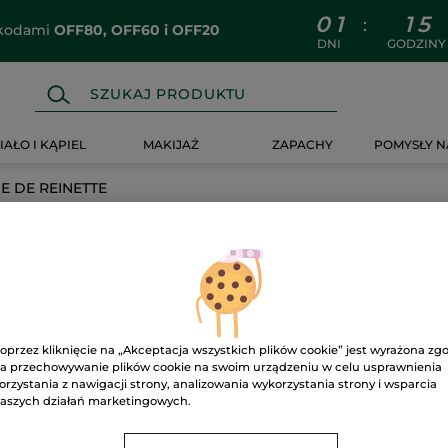
0
1
1
5
:
z kodami
OFF80, OFF60 i OFF20
DNI
GODZINY
IAŁO I KĄPIEL
MAKIJAŻ
ZAPACHY
POMYSŁY N
 DE REINETTE
ETTE
oprzez kliknięcie na „Akceptacja wszystkich plików cookie” jest wyrażona zg
a przechowywanie plików cookie na swoim urządzeniu w celu usprawnienia
orzystania z nawigacji strony, analizowania wykorzystania strony i wsparcia
aszych działań marketingowych.