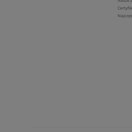
Nasze 
Certyfi
Najczęs