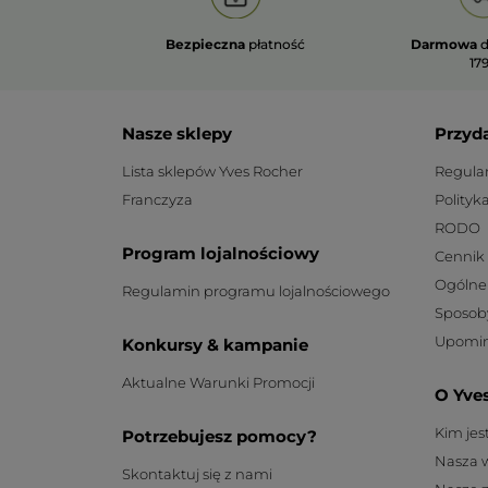
Bezpieczna
płatność
Darmowa
d
179
Nasze sklepy
Przyd
Lista sklepów Yves Rocher
Regula
Franczyza
Polityk
RODO
Program lojalnościowy
Cennik
Ogólne
Regulamin programu lojalnościowego
Sposob
Upomin
Konkursy & kampanie
Aktualne Warunki Promocji
O Yve
Kim je
Potrzebujesz pomocy?
Nasza 
Skontaktuj się z nami