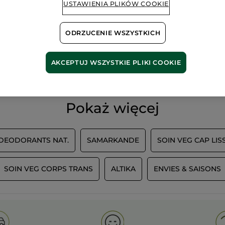
USTAWIENIA PLIKÓW COOKIE
ODRZUCENIE WSZYSTKICH
100%
ekstrakty
60 hekt
roślinne
pól orga
AKCEPTUJ WSZYSTKIE PLIKI COOKIE
Pokaż więcej
 DEODORANTS NAT.
SAMARKANDE
SOIN VEG CAP LIS
SOIN VEG CORPS TRANS
ALTIKA
ENVIES & SAISONS