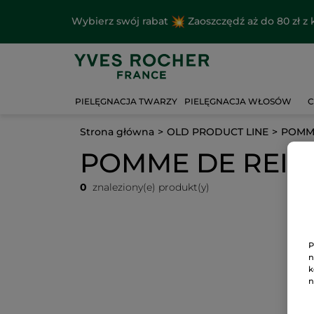
Wybierz swój rabat
Zaoszczędź aż do 80 zł 
PIELĘGNACJA TWARZY
PIELĘGNACJA WŁOSÓW
C
Strona główna
OLD PRODUCT LINE
POMME
POMME DE REIN
0
znaleziony(e) produkt(y)
P
n
k
n