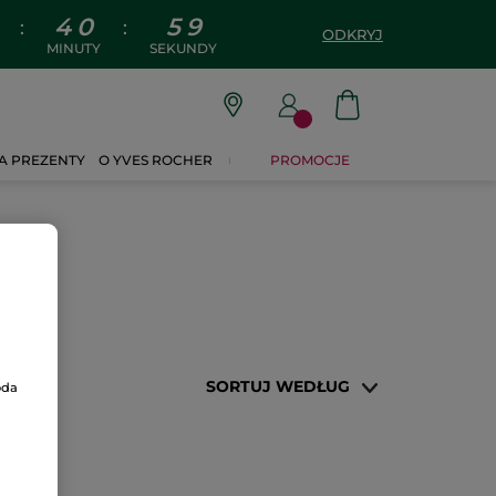
4
0
5
9
:
:
ODKRYJ
MINUTY
SEKUNDY
A PREZENTY
O YVES ROCHER
PROMOCJE
SORTUJ WEDŁUG
oda