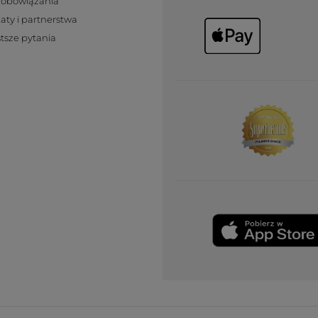
zobowiązania
katy i partnerstwa
tsze pytania