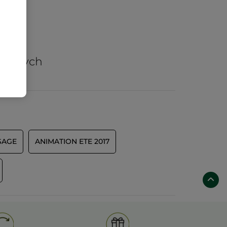
arów
nicznych
SAGE
ANIMATION ETE 2017