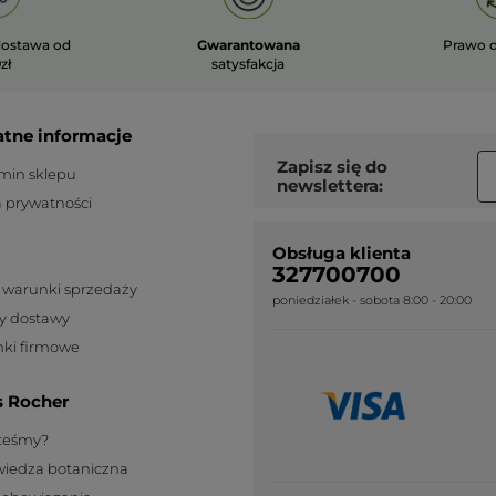
ostawa od
Gwarantowana
Prawo 
zł
satysfakcja
atne informacje
Zapisz się do
min sklepu
newslettera:
a prywatności
Obsługa klienta
327700700
 warunki sprzedaży
poniedziałek - sobota 8:00 - 20:00
y dostawy
ki firmowe
s Rocher
steśmy?
wiedza botaniczna