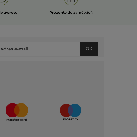
do
zwrotu
Prezenty
do zamówień
OK