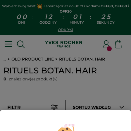
Wybierz swój rabat
Zaoszczędź aż do 80 zł z kodami
OFF80, OFF60 i
OFF20
0
0
1
2
0
1
2
5
:
:
:
DNI
GODZINY
MINUTY
SEKUNDY
ODKRYJ
...
OLD PRODUCT LINE
RITUELS BOTAN. HAIR
RITUELS BOTAN. HAIR
0
znaleziony(e) produkt(y)
FILTR
SORTUJ WEDŁUG