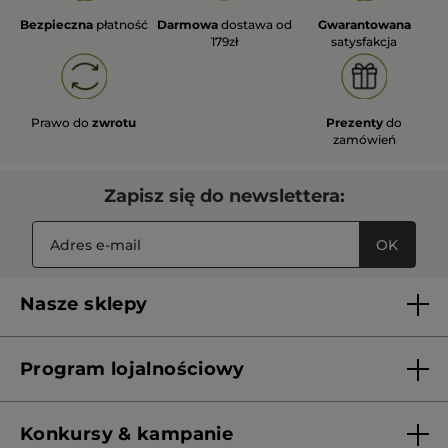
Bezpieczna
płatność
Darmowa
dostawa od
Gwarantowana
179zł
satysfakcja
Prawo do
zwrotu
Prezenty
do
zamówień
Zapisz się do newslettera:
OK
Nasze sklepy
Lista sklepów Yves Rocher
Program lojalnościowy
Franczyza
Regulamin programu lojalnościowego
Konkursy & kampanie