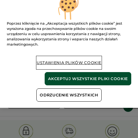
Poprzez kliknięcie na „Akceptacja wszystkich plików cookie” jest
wyrażona zgoda na przechowywanie plików cookie na swoim
urządzeniu w celu usprawnienia korzystania z nawigacji strony,
analizowania wykorzystania strony i wsparcia naszych działań
marketingowych.
100%
ekstrakty
60 hektarów
roślinne
pól organicznych
USTAWIENIA PLIKÓW COOKIE
Pokaż więcej
AKCEPTUJ WSZYSTKIE PLIKI COOKIE
ODRZUCENIE WSZYSTKICH
S
OLD PRODUCT LINE
LES DEODORANTS NAT.
SA