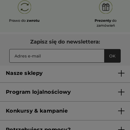
Prawo do
zwrotu
Prezenty
do
zamówień
Zapisz się do newslettera:
OK
Nasze sklepy
Lista sklepów Yves Rocher
Program lojalnościowy
Franczyza
Regulamin programu lojalnościowego
Konkursy & kampanie
Aktualne Warunki Promocji
Potrzebujesz pomocy?