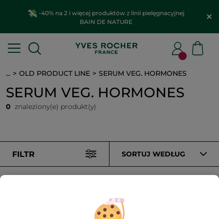
-40% na 2 i więcej produktów z linii pielęgnacyjnej
BAIN DE NATURE
...
OLD PRODUCT LINE
SERUM VEG. HORMONES
SERUM VEG. HORMONES
0
znaleziony(e) produkt(y)
FILTR
SORTUJ WEDŁUG