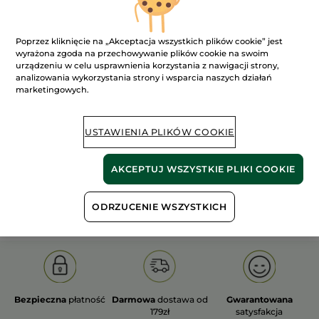
Poprzez kliknięcie na „Akceptacja wszystkich plików cookie” jest
wyrażona zgoda na przechowywanie plików cookie na swoim
urządzeniu w celu usprawnienia korzystania z nawigacji strony,
analizowania wykorzystania strony i wsparcia naszych działań
100%
ekstrakty
60 hektarów
marketingowych.
roślinne
pól organicznych
USTAWIENIA PLIKÓW COOKIE
Pokaż więcej
AKCEPTUJ WSZYSTKIE PLIKI COOKIE
S
OLD PRODUCT LINE
LES DEODORANTS NAT.
SA
ODRZUCENIE WSZYSTKICH
Bezpieczna
płatność
Darmowa
dostawa od
Gwarantowana
179zł
satysfakcja