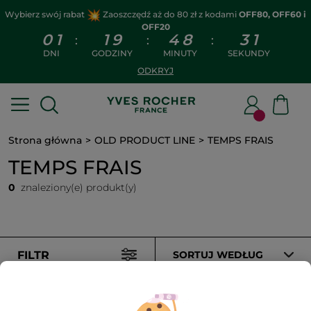
Wybierz swój rabat
Zaoszczędź aż do 80 zł z kodami
OFF80, OFF60 i
OFF20
0
1
1
9
4
8
3
1
:
:
:
DNI
GODZINY
MINUTY
SEKUNDY
ODKRYJ
Strona główna
OLD PRODUCT LINE
TEMPS FRAIS
TEMPS FRAIS
0
znaleziony(e) produkt(y)
FILTR
SORTUJ WEDŁUG