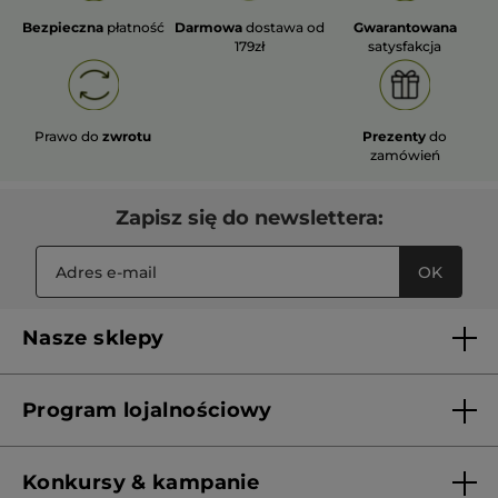
Bezpieczna
płatność
Darmowa
dostawa od
Gwarantowana
179zł
satysfakcja
Prawo do
zwrotu
Prezenty
do
zamówień
Zapisz się do newslettera:
OK
Nasze sklepy
Lista sklepów Yves Rocher
Program lojalnościowy
Franczyza
Regulamin programu lojalnościowego
Konkursy & kampanie