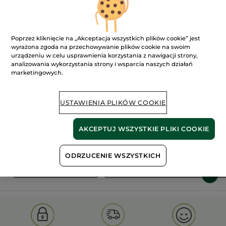
Poprzez kliknięcie na „Akceptacja wszystkich plików cookie” jest
wyrażona zgoda na przechowywanie plików cookie na swoim
urządzeniu w celu usprawnienia korzystania z nawigacji strony,
analizowania wykorzystania strony i wsparcia naszych działań
marketingowych.
100%
ekstrakty
60 hektarów
roślinne
pól organicznych
USTAWIENIA PLIKÓW COOKIE
Pokaż więcej
AKCEPTUJ WSZYSTKIE PLIKI COOKIE
ODRZUCENIE WSZYSTKICH
S
OLD PRODUCT LINE
LES DEODORANTS NAT.
SA