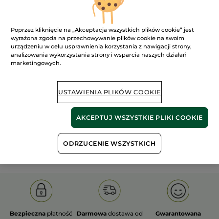
Poprzez kliknięcie na „Akceptacja wszystkich plików cookie” jest
wyrażona zgoda na przechowywanie plików cookie na swoim
urządzeniu w celu usprawnienia korzystania z nawigacji strony,
analizowania wykorzystania strony i wsparcia naszych działań
marketingowych.
100%
ekstrakty
60 hektarów
roślinne
pól organicznych
USTAWIENIA PLIKÓW COOKIE
Pokaż więcej
AKCEPTUJ WSZYSTKIE PLIKI COOKIE
S
OLD PRODUCT LINE
LES DEODORANTS NAT.
SA
ODRZUCENIE WSZYSTKICH
Bezpieczna
płatność
Darmowa
dostawa od
Gwarantowana