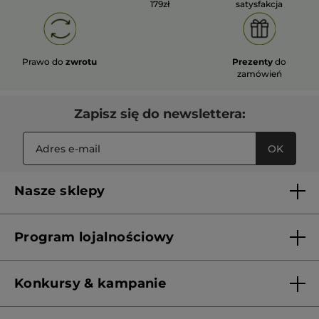
179zł
satysfakcja
Prawo do
zwrotu
Prezenty
do
zamówień
Zapisz się do newslettera:
OK
Nasze sklepy
Lista sklepów Yves Rocher
Program lojalnościowy
Franczyza
Regulamin programu lojalnościowego
Konkursy & kampanie
Aktualne Warunki Promocji