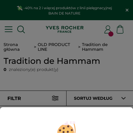
-40% na 2 i więcej produktów z linii pielęgnacyjnej
BAIN DE NATURE
Strona
OLD PRODUCT
Tradition de
główna
LINE
Hammam
Tradition de Hammam
0
znaleziony(e) produkt(y)
FILTR
SORTUJ WEDŁUG