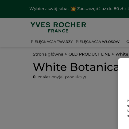
Wybierz swój rabat
Zaoszczędź aż do 80 zł 
PIELĘGNACJA TWARZY
PIELĘGNACJA WŁOSÓW
C
Strona główna
OLD PRODUCT LINE
White 
White Botanical
0
znaleziony(e) produkt(y)
P
n
k
n