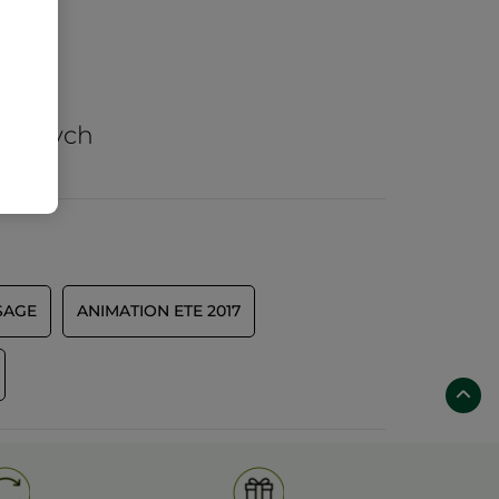
arów
nicznych
SAGE
ANIMATION ETE 2017