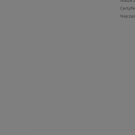
Nasze 
Certyfi
Najczęs