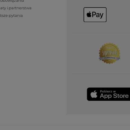
zobowiązania
katy i partnerstwa
tsze pytania