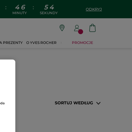
4
6
5
4
:
:
ODKRYJ
MINUTY
SEKUNDY
A PREZENTY
O YVES ROCHER
PROMOCJE
SORTUJ WEDŁUG
oda