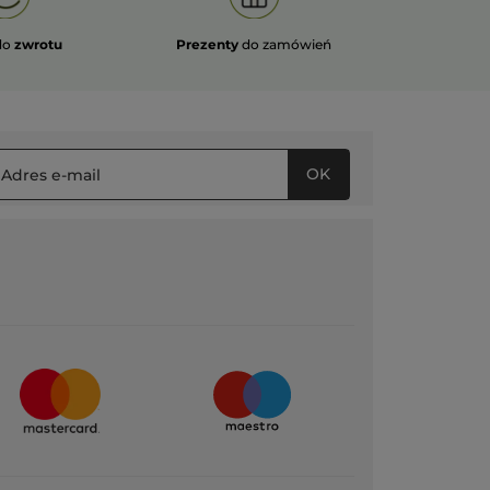
do
zwrotu
Prezenty
do zamówień
OK