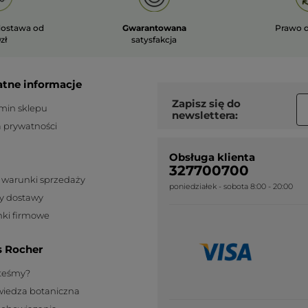
ostawa od
Gwarantowana
Prawo 
zł
satysfakcja
atne informacje
Zapisz się do
min sklepu
newslettera:
a prywatności
Obsługa klienta
327700700
 warunki sprzedaży
poniedziałek - sobota 8:00 - 20:00
y dostawy
ki firmowe
s Rocher
steśmy?
wiedza botaniczna