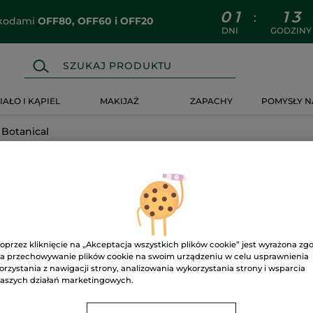
0
1
1
3
:
z kodami
OFF80, OFF60 i OFF20
DNI
GODZINY
IAŁO I KĄPIEL
MAKIJAŻ
ZAPACHY
POMYSŁY N
Botanical
oprzez kliknięcie na „Akceptacja wszystkich plików cookie” jest wyrażona zg
a przechowywanie plików cookie na swoim urządzeniu w celu usprawnienia
orzystania z nawigacji strony, analizowania wykorzystania strony i wsparcia
aszych działań marketingowych.