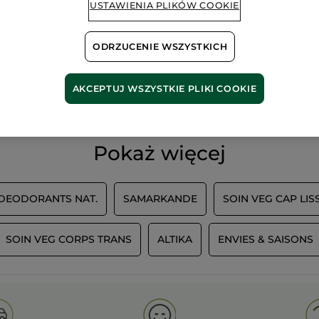
USTAWIENIA PLIKÓW COOKIE
ODRZUCENIE WSZYSTKICH
100%
ekstrakty
60 hekt
roślinne
pól orga
AKCEPTUJ WSZYSTKIE PLIKI COOKIE
Pokaż więcej
 DEODORANTS NAT.
SAMARKANDE
SOIN VEG CAP LIS
SOIN VEG CORPS TRANS
ALTIKA
ENVIES & SAISONS