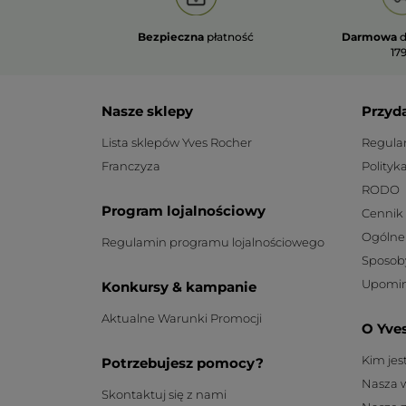
Bezpieczna
płatność
Darmowa
d
179
Nasze sklepy
Przyd
Lista sklepów Yves Rocher
Regula
Franczyza
Polityk
RODO
Program lojalnościowy
Cennik
Ogólne
Regulamin programu lojalnościowego
Sposob
Upomin
Konkursy & kampanie
Aktualne Warunki Promocji
O Yve
Kim je
Potrzebujesz pomocy?
Nasza 
Skontaktuj się z nami