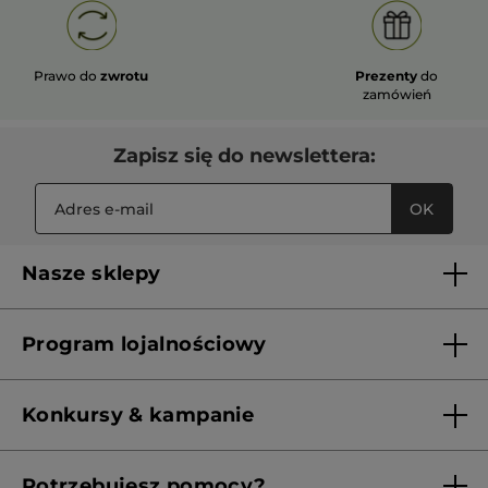
Prawo do
zwrotu
Prezenty
do
zamówień
Zapisz się do newslettera:
OK
Nasze sklepy
Lista sklepów Yves Rocher
Program lojalnościowy
Franczyza
Regulamin programu lojalnościowego
Konkursy & kampanie
Aktualne Warunki Promocji
Potrzebujesz pomocy?