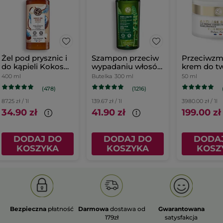
Żel pod prysznic i
Szampon przeciw
Przeciwzm
do kąpieli Kokos
wypadaniu włosów
krem do tw
400 ml
z białym łubinem
dzień
400 ml
Butelka
300 ml
50 ml
(478)
(1216)
87.25 zł / 1l
139.67 zł / 1l
3980.00 zł / 1l
34.90 zł
41.90 zł
199.00 zł
DODAJ DO
DODAJ DO
DODA
KOSZYKA
KOSZYKA
KOSZ
Bezpieczna
płatność
Darmowa
dostawa od
Gwarantowana
179zł
satysfakcja