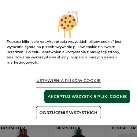
Ups!
Poprzez kliknięcie na „Akceptacja wszystkich plików cookie” jest
wyrażona zgoda na przechowywanie plików cookie na swoim
urządzeniu w celu usprawnienia korzystania z nawigacji strony,
analizowania wykorzystania strony i wsparcia naszych działań
marketingowych.
Strona nie może zostać wyświetlona.
Wygląda na to, że ta strona
już nie istnieje
lub
USTAWIENIA PLIKÓW COOKIE
link jest nieprawidłowy.
AKCEPTUJ WSZYSTKIE PLIKI COOKIE
Nasze
bestsellery
ODRZUCENIE WSZYSTKICH
BESTSELLER
BESTSELLER
BESTSELLER